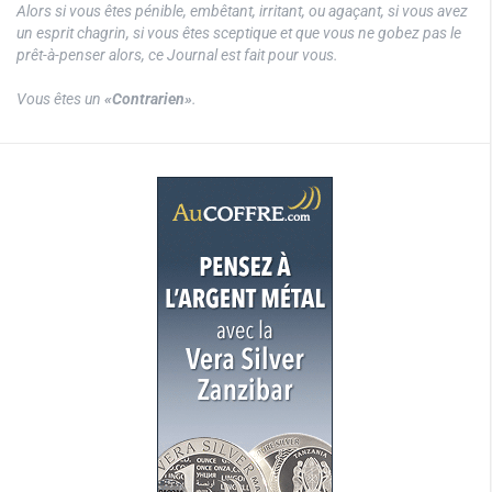
Alors si vous êtes pénible, embêtant, irritant, ou agaçant, si vous avez
un esprit chagrin, si vous êtes sceptique et que vous ne gobez pas le
prêt-à-penser alors, ce Journal est fait pour vous.
Vous êtes un
«Contrarien»
.