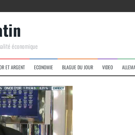
atin
ualité économique
arme de conquête géopolitique massive
OR ET ARGENT
ECONOMIE
BLAGUE DU JOUR
VIDEO
ALLEM