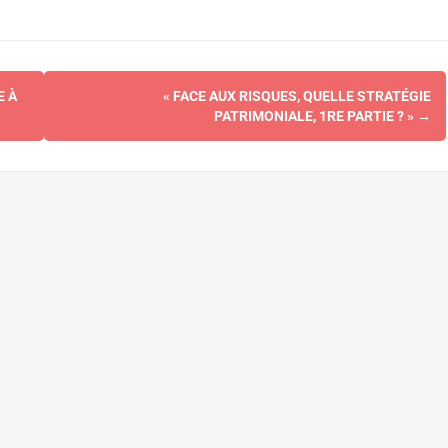
E À
« FACE AUX RISQUES, QUELLE STRATÉGIE
PATRIMONIALE, 1RE PARTIE ? »
→