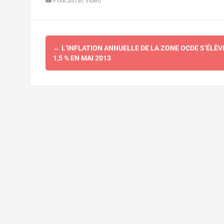
Podcast et Vidéo
Navigation
←
L’INFLATION ANNUELLE DE LA ZONE OCDE S’ÉLÈV
d'article
1,5 % EN MAI 2013