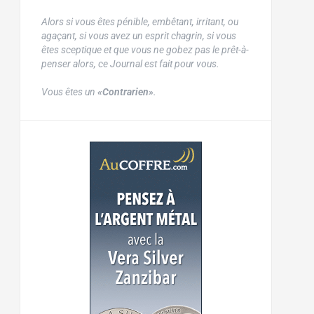
Alors si vous êtes pénible, embêtant, irritant, ou
agaçant, si vous avez un esprit chagrin, si vous
êtes sceptique et que vous ne gobez pas le prêt-à-
penser alors, ce Journal est fait pour vous.
Vous êtes un
«Contrarien»
.