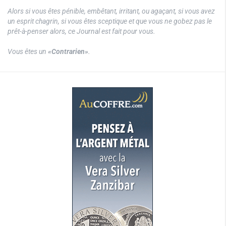
Alors si vous êtes pénible, embêtant, irritant, ou agaçant, si vous avez
un esprit chagrin, si vous êtes sceptique et que vous ne gobez pas le
prêt-à-penser alors, ce Journal est fait pour vous.
Vous êtes un
«Contrarien»
.