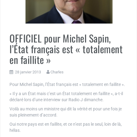
OFFICIEL pour Michel Sapin,
l’État français est « totalement
en faillite »
28 janvier 2013
Charles
Pour Michel Sapin, l’État français est « totalement en faillite ».
« Il y a un État mais c’est un État totalement en faillite », a-t-il
déclaré lors d’une interview sur Radio J dimanche.
Voilà au moins un ministre qui dit la vérité et pour une fois je
suis pleinement d’accord.
Oui notre pays est en faillite, et ce n’est pas le seul, loin de là,
hélas.