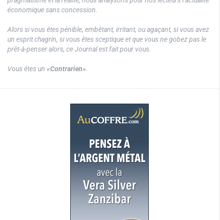
économique sans concession.
Alors si vous êtes pénible, embêtant, irritant, ou agaçant, si vous avez
un esprit chagrin, si vous êtes sceptique et que vous ne gobez pas le
prêt-à-penser alors, ce Journal est fait pour vous.
Vous êtes un
«Contrarien»
.