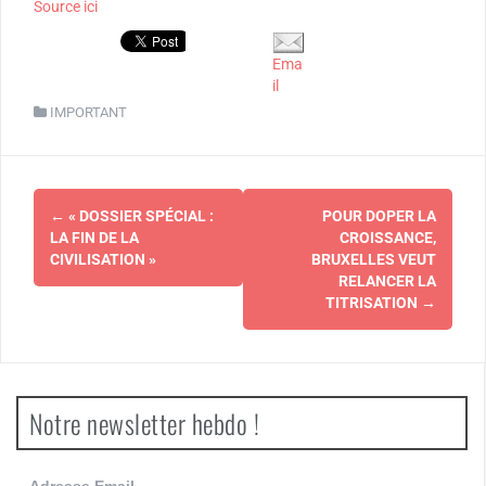
Source ici
Ema
il
IMPORTANT
Navigation
←
« DOSSIER SPÉCIAL :
POUR DOPER LA
d'article
LA FIN DE LA
CROISSANCE,
CIVILISATION »
BRUXELLES VEUT
RELANCER LA
TITRISATION
→
Notre newsletter hebdo !
Adresse Email