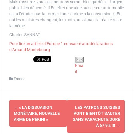
Mais rassurez-vous les moutons seront bien gardés et l’argent
public bien dépensé !!! En effet une aide au secteur automobile
est à l’étude sous la forme d’une « prime à la conversion ». Et
oui les ministres changent, les mots aussi mais la réalité reste
la même.
Charles SANNAT
Pour lire un article d’Europe 1 consacré aux déclarations
d’Arnaud Montebourg
Ema
il
France
Navigation
←
« LA DISSUASION
LES PATRONS SUISSES
d'article
MONÉTAIRE, NOUVELLE
VONT BIENTÔT SAUTER
ARME DE PÉKIN! »
SANS PARACHUTE DORÉ
À 67,9% !!!
→