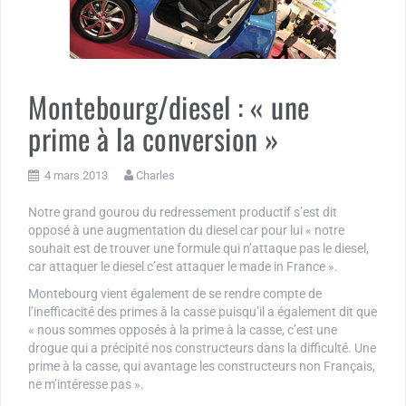
Montebourg/diesel : « une
prime à la conversion »
4 mars 2013
Charles
Notre grand gourou du redressement productif s’est dit
opposé à une augmentation du diesel car pour lui « notre
souhait est de trouver une formule qui n’attaque pas le diesel,
car attaquer le diesel c’est attaquer le made in France ».
Montebourg vient également de se rendre compte de
l’inefficacité des primes à la casse puisqu’il a également dit que
« nous sommes opposés à la prime à la casse, c’est une
drogue qui a précipité nos constructeurs dans la difficulté. Une
prime à la casse, qui avantage les constructeurs non Français,
ne m’intéresse pas ».