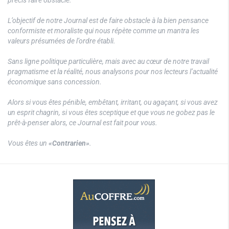
précis faire obstacle.
L’objectif de notre Journal est de faire obstacle à la bien pensance
conformiste et moraliste qui nous répète comme un mantra les
valeurs présumées de l’ordre établi.
Sans ligne politique particulière, mais avec au cœur de notre travail
pragmatisme et la réalité, nous analysons pour nos lecteurs l’actualité
économique sans concession.
Alors si vous êtes pénible, embêtant, irritant, ou agaçant, si vous avez
un esprit chagrin, si vous êtes sceptique et que vous ne gobez pas le
prêt-à-penser alors, ce Journal est fait pour vous.
Vous êtes un
«Contrarien»
.