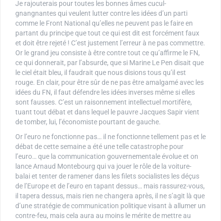
Je rajouterais pour toutes les bonnes âmes cucul-
gnangnantes qui veulent lutter contre les idées d’un parti
comme le Front National qu’elles ne peuvent pas le faire en
partant du principe que tout ce qui est dit est forcément faux
et doit être rejeté ! C’est justement l’erreur à ne pas commettre.
Or le grand jeu consiste à être contre tout ce qu’affirme le FN,
ce qui donnerait, par l’absurde, que si Marine Le Pen disait que
le ciel était bleu, il faudrait que nous disions tous qu’il est
rouge. En clair, pour être sûr de ne pas être amalgamé avec les
idées du FN, il faut défendre les idées inverses même si elles
sont fausses. C’est un raisonnement intellectuel mortifère,
tuant tout débat et dans lequel le pauvre Jacques Sapir vient
de tomber, lui, l’économiste pourtant de gauche.
Or l’euro ne fonctionne pas… il ne fonctionne tellement pas et le
débat de cette semaine a été une telle catastrophe pour
l’euro… que la communication gouvernementale évolue et on
lance Arnaud Montebourg qui va jouer le rôle de la voiture-
balai et tenter de ramener dans les filets socialistes les déçus
de l’Europe et de l’euro en tapant dessus… mais rassurez-vous,
il tapera dessus, mais rien ne changera après, il ne s’agit là que
d’une stratégie de communication politique visant à allumer un
contre-feu, mais cela aura au moins le mérite de mettre au