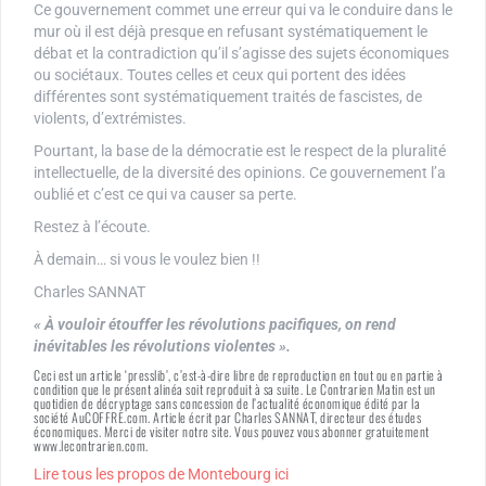
Ce gouvernement commet une erreur qui va le conduire dans le
mur où il est déjà presque en refusant systématiquement le
débat et la contradiction qu’il s’agisse des sujets économiques
ou sociétaux. Toutes celles et ceux qui portent des idées
différentes sont systématiquement traités de fascistes, de
violents, d’extrémistes.
Pourtant, la base de la démocratie est le respect de la pluralité
intellectuelle, de la diversité des opinions. Ce gouvernement l’a
oublié et c’est ce qui va causer sa perte.
Restez à l’écoute.
À demain… si vous le voulez bien !!
Charles SANNAT
« À vouloir étouffer les révolutions pacifiques, on rend
inévitables les révolutions violentes ».
Ceci est un article ‘presslib’, c’est-à-dire libre de reproduction en tout ou en partie à
condition que le présent alinéa soit reproduit à sa suite. Le Contrarien Matin est un
quotidien de décryptage sans concession de l’actualité économique édité par la
société AuCOFFRE.com. Article écrit par Charles SANNAT, directeur des études
économiques. Merci de visiter notre site. Vous pouvez vous abonner gratuitement
www.lecontrarien.com.
Lire tous les propos de Montebourg ici