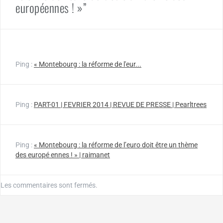
européennes ! »”
Ping :
« Montebourg : la réforme de l'eur...
Ping :
PART-01 | FEVRIER 2014 | REVUE DE PRESSE | Pearltrees
Ping :
« Montebourg : la réforme de l’euro doit être un thème
des europé ennes ! » | raimanet
Les commentaires sont fermés.