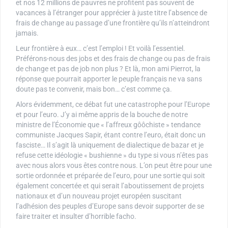
et nos 12 millions de pauvres ne profitent pas souvent de
vacances à l’étranger pour apprécier à juste titre l’absence de
frais de change au passage d’une frontière qu’ils n’atteindront
jamais.
Leur frontière à eux… c’est l’emploi ! Et voilà l’essentiel.
Préférons-nous des jobs et des frais de change ou pas de frais
de change et pas de job non plus ? Et là, mon ami Pierrot, la
réponse que pourrait apporter le peuple français ne va sans
doute pas te convenir, mais bon… c’est comme ça.
Alors évidemment, ce débat fut une catastrophe pour l’Europe
et pour l’euro. J’y ai même appris de la bouche de notre
ministre de l’Économie que « l’affreux gôôchiste » tendance
communiste Jacques Sapir, étant contre l’euro, était donc un
fasciste… Il s’agit là uniquement de dialectique de bazar et je
refuse cette idéologie « bushienne » du type si vous n’êtes pas
avec nous alors vous êtes contre nous. L’on peut être pour une
sortie ordonnée et préparée de l’euro, pour une sortie qui soit
également concertée et qui serait l’aboutissement de projets
nationaux et d’un nouveau projet européen suscitant
l’adhésion des peuples d’Europe sans devoir supporter de se
faire traiter et insulter d’horrible facho.