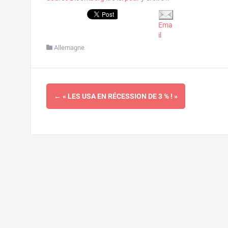
Ema
il
Allemagne
Navigation
←
« LES USA EN RÉCESSION DE 3 % ! »
d'article