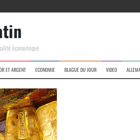
atin
ualité économique
arme de conquête géopolitique massive
OR ET ARGENT
ECONOMIE
BLAGUE DU JOUR
VIDEO
ALLEM