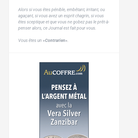
Alors si vous êtes pénible, embêtant, irritant, ou
agaçant, si vous avez un esprit chagrin, si vous
êtes sceptique et que vous ne gobez pas le prêt-à-
penser alors, ce Journal est fait pour vous.
Vous êtes un
«Contrarien»
.