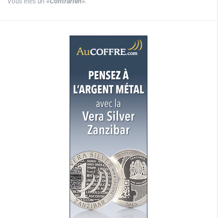
Vous êtes un
«Contrarien»
.