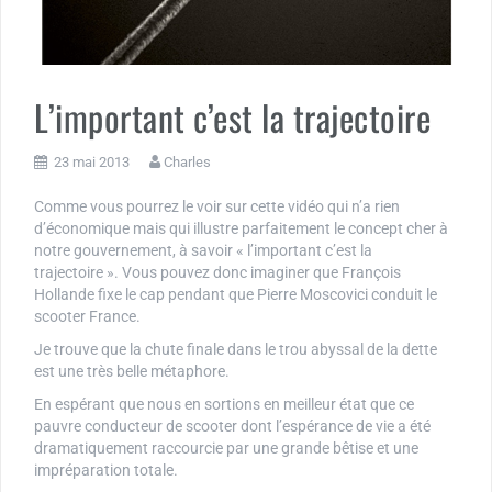
L’important c’est la trajectoire
23 mai 2013
Charles
Comme vous pourrez le voir sur cette vidéo qui n’a rien
d’économique mais qui illustre parfaitement le concept cher à
notre gouvernement, à savoir « l’important c’est la
trajectoire ». Vous pouvez donc imaginer que François
Hollande fixe le cap pendant que Pierre Moscovici conduit le
scooter France.
Je trouve que la chute finale dans le trou abyssal de la dette
est une très belle métaphore.
En espérant que nous en sortions en meilleur état que ce
pauvre conducteur de scooter dont l’espérance de vie a été
dramatiquement raccourcie par une grande bêtise et une
impréparation totale.