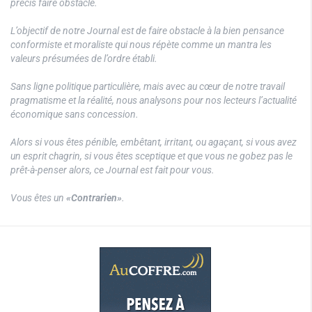
précis faire obstacle.
L’objectif de notre Journal est de faire obstacle à la bien pensance
conformiste et moraliste qui nous répète comme un mantra les
valeurs présumées de l’ordre établi.
Sans ligne politique particulière, mais avec au cœur de notre travail
pragmatisme et la réalité, nous analysons pour nos lecteurs l’actualité
économique sans concession.
Alors si vous êtes pénible, embêtant, irritant, ou agaçant, si vous avez
un esprit chagrin, si vous êtes sceptique et que vous ne gobez pas le
prêt-à-penser alors, ce Journal est fait pour vous.
Vous êtes un
«Contrarien»
.