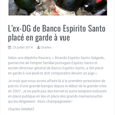
L’ex-DG de Banco Espirito Santo
placé en garde à vue
25 juillet 2014
Charles
Selon une dépêche Reuters, « Ricardo Espirito Santo Salgado,
patriarche de l’empire familial portugais Espirito Santo et
ancien directeur général de Banco Espirito Santo, a été placé
en garde à vue jeudi et doit comparaître devant un juge ».
Je crois que nous avons affaire là à la première arrestation de
patron d’une grande banque depuis le début de la grande crise
en 2007. Je ne parle pas des Kerviel et autre lampiste exécutés
en place publique en lieu et place des grands mamamouchis
qui les dirigeaient. Alors champagneeee !
Charles SANNAT