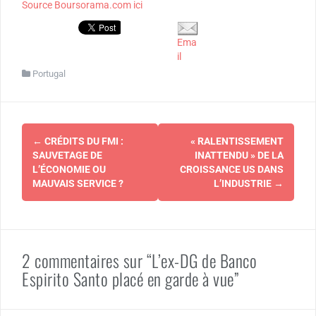
Source Boursorama.com ici
Ema
il
Portugal
Navigation
←
CRÉDITS DU FMI :
« RALENTISSEMENT
d'article
SAUVETAGE DE
INATTENDU » DE LA
L’ÉCONOMIE OU
CROISSANCE US DANS
MAUVAIS SERVICE ?
L’INDUSTRIE
→
2 commentaires sur “L’ex-DG de Banco
Espirito Santo placé en garde à vue”