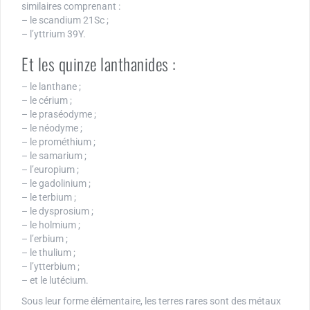
similaires comprenant :
– le scandium 21Sc ;
– l’yttrium 39Y.
Et les quinze lanthanides :
– le lanthane ;
– le cérium ;
– le praséodyme ;
– le néodyme ;
– le prométhium ;
– le samarium ;
– l’europium ;
– le gadolinium ;
– le terbium ;
– le dysprosium ;
– le holmium ;
– l’erbium ;
– le thulium ;
– l’ytterbium ;
– et le lutécium.
Sous leur forme élémentaire, les terres rares sont des métaux