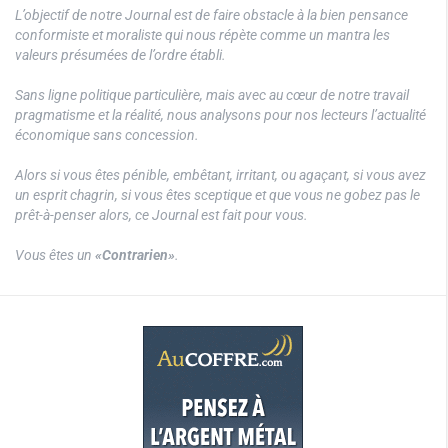
L’objectif de notre Journal est de faire obstacle à la bien pensance
conformiste et moraliste qui nous répète comme un mantra les
valeurs présumées de l’ordre établi.
Sans ligne politique particulière, mais avec au cœur de notre travail
pragmatisme et la réalité, nous analysons pour nos lecteurs l’actualité
économique sans concession.
Alors si vous êtes pénible, embêtant, irritant, ou agaçant, si vous avez
un esprit chagrin, si vous êtes sceptique et que vous ne gobez pas le
prêt-à-penser alors, ce Journal est fait pour vous.
Vous êtes un
«Contrarien»
.