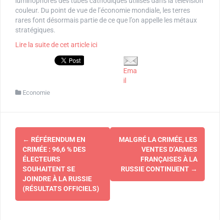
luminophores des tubes cathodiques utilisés dans la télévision
couleur. Du point de vue de l’économie mondiale, les terres
rares font désormais partie de ce que l’on appelle les métaux
stratégiques.
Lire la suite de cet article ici
Ema
il
Economie
Navigation
←
RÉFÉRENDUM EN
MALGRÉ LA CRIMÉE, LES
d'article
CRIMÉE : 96,6 % DES
VENTES D’ARMES
ÉLECTEURS
FRANÇAISES À LA
SOUHAITENT SE
RUSSIE CONTINUENT
→
JOINDRE À LA RUSSIE
(RÉSULTATS OFFICIELS)