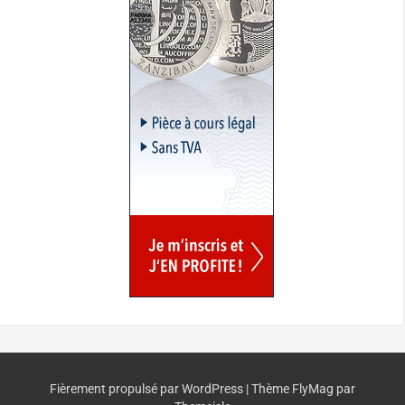
Fièrement propulsé par WordPress
|
Thème
FlyMag
par