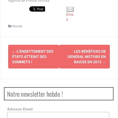
Agence de Presse Xinhua.
Ema
il
Monde
Navigation
←
L’ENDETTEMENT DES
LES BÉNÉFICES DE
d'article
ÉTATS ATTEINT DES
GENERAL MOTORS EN
SOMMETS !
BAISSE EN 2012
→
Notre newsletter hebdo !
Adresse Email