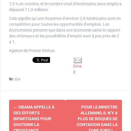
7,3 % en octobre, et le nombre total d’Américains sans emploi a
dépassé 11,3 millions.
Cela signifie qu’une moyenne d’environ 2,9 Américains sont en
compétition pour toutes les opportunités d’emplois. Les
économistes pensent que dans une économie saine le rapport
des chômeurs et les possibilités d’emploi sont à peu près de 2
à 1.
Agence de Presse Xinhua
Ema
il
USA
Navigation
←
OBAMA APPELLE À
POUR LE MINISTRE
d'article
DES EFFORTS
ALLEMAND, IL N’Y A
BIPARTISANS POUR
PLUS DE RISQUES DE
SOUTENIR LA
CONTAGION DANS LA
CROISSANCE
ZONE EURO !
→