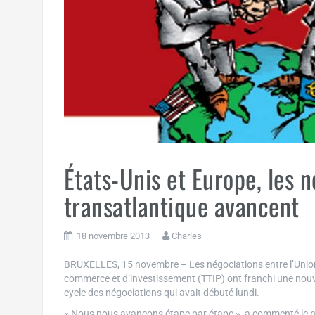
États-Unis et Europe, les n
transatlantique avancent
18 novembre 2013
Charles
BRUXELLES, 15 novembre – Les négociations entre l’Union 
commerce et d’investissement (TTIP) ont franchi une nouvel
cycle des négociations qui avait débuté lundi.
« Nous nous avançons étape par étape », a commenté le nég