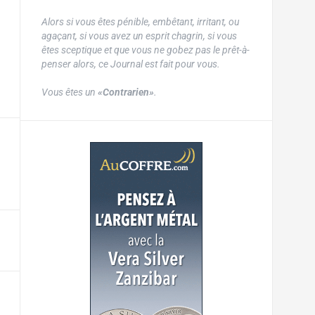
Alors si vous êtes pénible, embêtant, irritant, ou
agaçant, si vous avez un esprit chagrin, si vous
êtes sceptique et que vous ne gobez pas le prêt-à-
penser alors, ce Journal est fait pour vous.
Vous êtes un
«Contrarien»
.