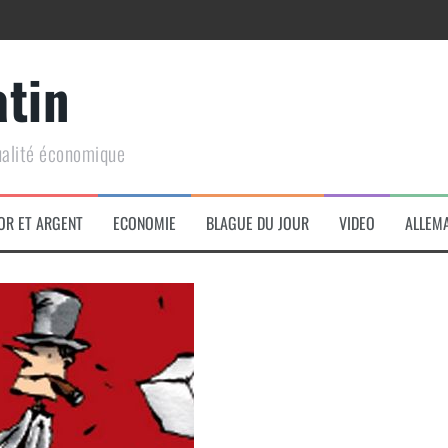
atin
ualité économique
arme de conquête géopolitique massive
OR ET ARGENT
ECONOMIE
BLAGUE DU JOUR
VIDEO
ALLEM