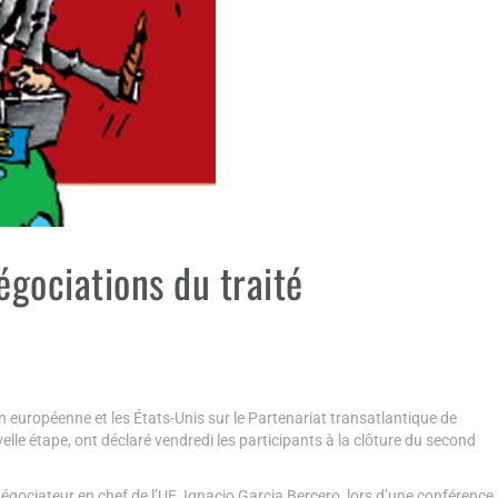
égociations du traité
européenne et les États-Unis sur le Partenariat transatlantique de
le étape, ont déclaré vendredi les participants à la clôture du second
ociateur en chef de l’UE, Ignacio Garcia Bercero, lors d’une conférence