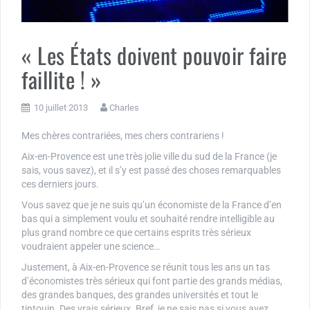
« Les États doivent pouvoir faire
faillite ! »
10 juillet 2013
Charles
Mes chères contrariées, mes chers contrariens !
Aix-en-Provence est une très jolie ville du sud de la France (je
sais, vous savez), et il s’y est passé des choses remarquables
ces derniers jours.
Vous savez que je ne suis qu’un économiste de la France d’en
bas qui a simplement voulu et souhaité rendre intelligible au
plus grand nombre ce que certains esprits très sérieux
voudraient appeler une science…
Justement, à Aix-en-Provence se réunit tous les ans un tas
d’économistes très sérieux qui font partie des grands médias,
des grandes banques, des grandes universités et tout le
tintouin. Des vrais sérieux. Bref, je ne sais pas si vous avez