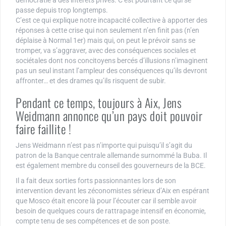
démocratie à des intérêts privés. C’est pourtant ce qui se
passe depuis trop longtemps.
C’est ce qui explique notre incapacité collective à apporter des
réponses à cette crise qui non seulement n’en finit pas (n’en
déplaise à Normal 1er) mais qui, on peut le prévoir sans se
tromper, va s’aggraver, avec des conséquences sociales et
sociétales dont nos concitoyens bercés d’illusions n’imaginent
pas un seul instant l’ampleur des conséquences qu’ils devront
affronter… et des drames qu’ils risquent de subir.
Pendant ce temps, toujours à Aix, Jens
Weidmann annonce qu’un pays doit pouvoir
faire faillite !
Jens Weidmann n’est pas n’importe qui puisqu’il s’agit du
patron de la Banque centrale allemande surnommé la Buba. Il
est également membre du conseil des gouverneurs de la BCE.
Il a fait deux sorties forts passionnantes lors de son
intervention devant les zéconomistes sérieux d’Aix en espérant
que Mosco était encore là pour l’écouter car il semble avoir
besoin de quelques cours de rattrapage intensif en économie,
compte tenu de ses compétences et de son poste.