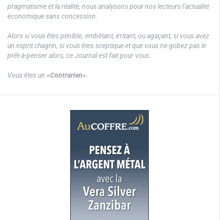
pragmatisme et la réalité, nous analysons pour nos lecteurs l’actualité
économique sans concession.
Alors si vous êtes pénible, embêtant, irritant, ou agaçant, si vous avez
un esprit chagrin, si vous êtes sceptique et que vous ne gobez pas le
prêt-à-penser alors, ce Journal est fait pour vous.
Vous êtes un
«Contrarien»
.