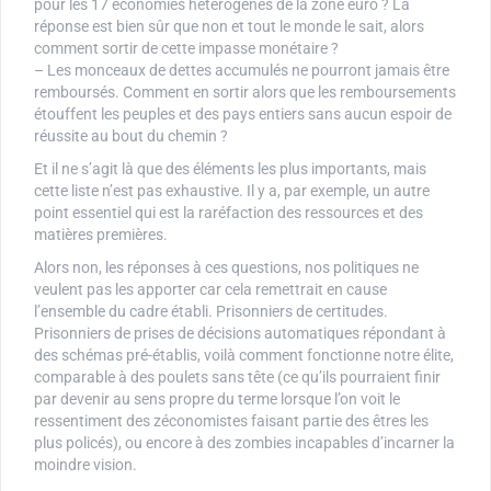
pour les 17 économies hétérogènes de la zone euro ? La
réponse est bien sûr que non et tout le monde le sait, alors
comment sortir de cette impasse monétaire ?
– Les monceaux de dettes accumulés ne pourront jamais être
remboursés. Comment en sortir alors que les remboursements
étouffent les peuples et des pays entiers sans aucun espoir de
réussite au bout du chemin ?
Et il ne s’agit là que des éléments les plus importants, mais
cette liste n’est pas exhaustive. Il y a, par exemple, un autre
point essentiel qui est la raréfaction des ressources et des
matières premières.
Alors non, les réponses à ces questions, nos politiques ne
veulent pas les apporter car cela remettrait en cause
l’ensemble du cadre établi. Prisonniers de certitudes.
Prisonniers de prises de décisions automatiques répondant à
des schémas pré-établis, voilà comment fonctionne notre élite,
comparable à des poulets sans tête (ce qu’ils pourraient finir
par devenir au sens propre du terme lorsque l’on voit le
ressentiment des zéconomistes faisant partie des êtres les
plus policés), ou encore à des zombies incapables d’incarner la
moindre vision.