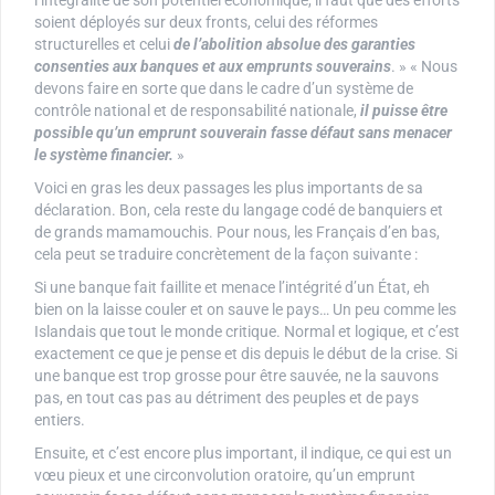
l’intégralité de son potentiel économique, il faut que des efforts
soient déployés sur deux fronts, celui des réformes
structurelles et celui
de l’abolition absolue des garanties
consenties aux banques et aux emprunts souverains
. » « Nous
devons faire en sorte que dans le cadre d’un système de
contrôle national et de responsabilité nationale,
il puisse être
possible qu’un emprunt souverain fasse défaut sans menacer
le système financier.
»
Voici en gras les deux passages les plus importants de sa
déclaration. Bon, cela reste du langage codé de banquiers et
de grands mamamouchis. Pour nous, les Français d’en bas,
cela peut se traduire concrètement de la façon suivante :
Si une banque fait faillite et menace l’intégrité d’un État, eh
bien on la laisse couler et on sauve le pays… Un peu comme les
Islandais que tout le monde critique. Normal et logique, et c’est
exactement ce que je pense et dis depuis le début de la crise. Si
une banque est trop grosse pour être sauvée, ne la sauvons
pas, en tout cas pas au détriment des peuples et de pays
entiers.
Ensuite, et c’est encore plus important, il indique, ce qui est un
vœu pieux et une circonvolution oratoire, qu’un emprunt