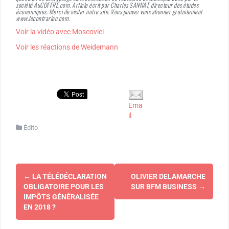
société AuCOFFRE.com. Article écrit par Charles SANNAT, directeur des études
économiques. Merci de visiter notre site. Vous pouvez vous abonner gratuitement
www.lecontrarien.com.
Voir la vidéo avec Moscovici
Voir les réactions de Weidemann
Ema
il
Édito
Navigation
←
LA TÉLÉDÉCLARATION
OLIVIER DELAMARCHE
d'article
OBLIGATOIRE POUR LES
SUR BFM BUSINESS
→
IMPÔTS GÉNÉRALISÉE
EN 2018 ?