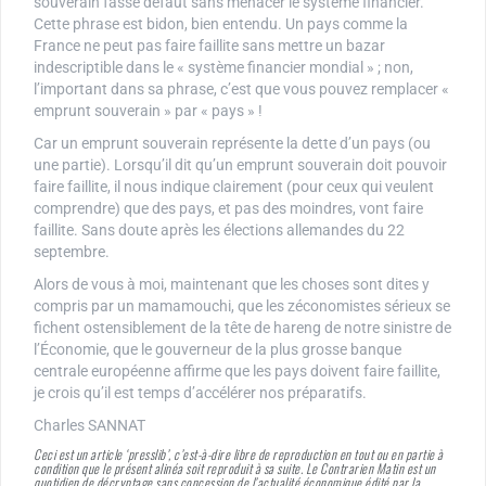
souverain fasse défaut sans menacer le système financier.
Cette phrase est bidon, bien entendu. Un pays comme la
France ne peut pas faire faillite sans mettre un bazar
indescriptible dans le « système financier mondial » ; non,
l’important dans sa phrase, c’est que vous pouvez remplacer «
emprunt souverain » par « pays » !
Car un emprunt souverain représente la dette d’un pays (ou
une partie). Lorsqu’il dit qu’un emprunt souverain doit pouvoir
faire faillite, il nous indique clairement (pour ceux qui veulent
comprendre) que des pays, et pas des moindres, vont faire
faillite. Sans doute après les élections allemandes du 22
septembre.
Alors de vous à moi, maintenant que les choses sont dites y
compris par un mamamouchi, que les zéconomistes sérieux se
fichent ostensiblement de la tête de hareng de notre sinistre de
l’Économie, que le gouverneur de la plus grosse banque
centrale européenne affirme que les pays doivent faire faillite,
je crois qu’il est temps d’accélérer nos préparatifs.
Charles SANNAT
Ceci est un article ‘presslib’, c’est-à-dire libre de reproduction en tout ou en partie à
condition que le présent alinéa soit reproduit à sa suite. Le Contrarien Matin est un
quotidien de décryptage sans concession de l’actualité économique édité par la