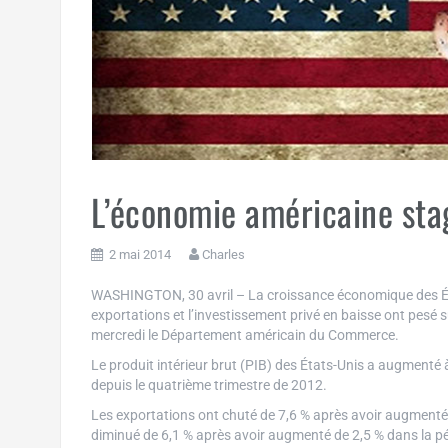
L’économie américaine sta
2 mai 2014
Charles
WASHINGTON, 30 avril – La croissance économique des État
exportations et l’investissement privé en baisse ont pesé
mercredi le Département américain du Commerce.
Le produit intérieur brut (PIB) des États-Unis a augmenté à
depuis le quatrième trimestre de 2012.
Les exportations ont chuté de 7,6 % après avoir augmenté d
diminué de 6,1 % après avoir augmenté de 2,5 % dans la pé