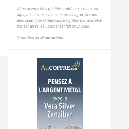
Alors si vous êtes pénible, embêtant, irritant, ou
agaçant, si vous avez un esprit chagrin, si vous
êtes sceptique et que vous ne gobez pas le prêt-à-
penser alors, ce Journal est fait pour vous.
Vous êtes un
«Contrarien»
.