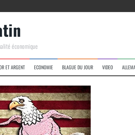
atin
ualité économique
arme de conquête géopolitique massive
OR ET ARGENT
ECONOMIE
BLAGUE DU JOUR
VIDEO
ALLEM