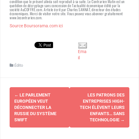
condition que le présent alinéa soit reproduit à sa suite. Le Contrarien Matin est un
quotidien de décryptage sans concession de l’actualité économique édité par la
société AuCOFFRE.com. Article écrit par Charles SANNAT, directeur des études
économiques. Merci de visiter notre site. Vous pouvez vous abonner gratuitement
www.lecontrarien.com.
Source Boursorama.com ici
Ema
il
Édito
Navigation
←
LE PARLEMENT
LES PATRONS DES
d'article
EUROPÉEN VEUT
ENTREPRISES HIGH-
DÉCONNECTER LA
TECH ÉLÈVENT LEURS
RUSSIE DU SYSTÈME
ENFANTS… SANS
SWIFT
TECHNOLOGIE
→