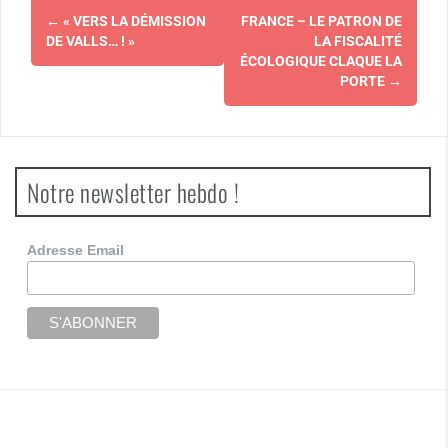
Navigation
←
« VERS LA DÉMISSION
FRANCE – LE PATRON DE
d'article
DE VALLS… ! »
LA FISCALITÉ
ÉCOLOGIQUE CLAQUE LA
PORTE
→
Notre newsletter hebdo !
Adresse Email