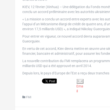
KIEV, 12 février (Xinhua) – Une délégation du Fonds monét
conclu un accord préliminaire avec les autorités ukrainienn
« La mission a conclu un accord entre experts avec les 
l’appui d’un Mécanisme élargi de crédit de quatre ans, d’un
environ 17,5 milliards USD) », a indiqué Nikolay Gueorguie
Pour entrer en vigueur, ce nouvel accord devra auparavant 
Gueorguiev.
En vertu de cet accord, Kiev devra mettre en œuvre une sé
financier, bancaire et administratif, pour assurer les fond
La nouvelle contribution du FMI remplacera un programme 
milliards USD qui a été approuvé en avril 2014.
Depuis lors, le pays d’Europe de l’Est a reçu deux tranches 
Ema
il
FMI