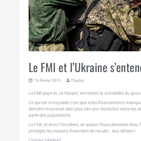
Le FMI et l’Ukraine s’ente
16 février 2015
Charles
Le FMI paye et, ce faisant, entretient la solvabilité du gouv
Ce qui est incroyable c’est que si les financements manquai
dernière trouverait bien plus vite une résolution entre les 
parle des populations.
Le FMI, et donc l’Occident, en aidant financièrement Kiev, f
protégés les moyens financiers de reculer… leur défaite !
Charles SANNAT