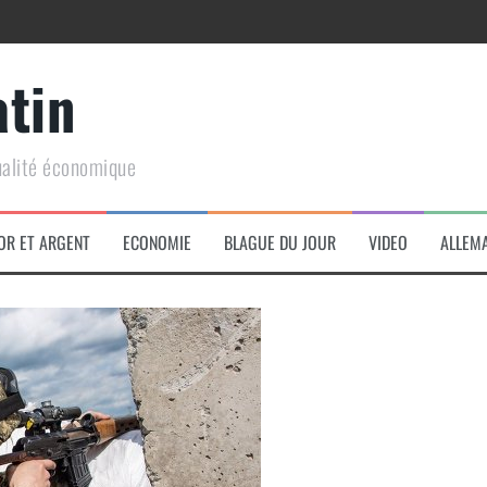
atin
ualité économique
arme de conquête géopolitique massive
OR ET ARGENT
ECONOMIE
BLAGUE DU JOUR
VIDEO
ALLEM