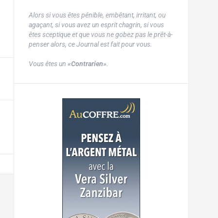
Alors si vous êtes pénible, embêtant, irritant, ou
agaçant, si vous avez un esprit chagrin, si vous
êtes sceptique et que vous ne gobez pas le prêt-à-
penser alors, ce Journal est fait pour vous.
Vous êtes un
«Contrarien»
.