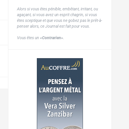
Alors si vous êtes pénible, embêtant, irritant, ou
agaçant, si vous avez un esprit chagrin, si vous
êtes sceptique et que vous ne gobez pas le prêt-à-
penser alors, ce Journal est fait pour vous.
Vous êtes un
«Contrarien»
.