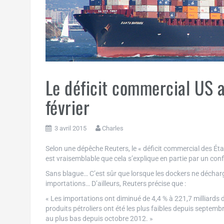
Le déficit commercial US 
février
3 avril 2015
Charles
Selon une dépêche Reuters, le « déficit commercial des Éta
est vraisemblable que cela s’explique en partie par un conf
Sans blague… C’est sûr que lorsque les dockers ne décharge
importations… D’ailleurs, Reuters précise que :
« Les importations ont diminué de 4,4 % à 221,7 milliards d
produits pétroliers ont été les plus faibles depuis septemb
au plus bas depuis octobre 2012. »