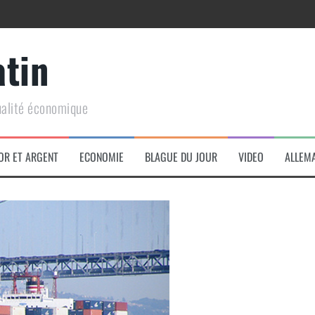
atin
ualité économique
arme de conquête géopolitique massive
OR ET ARGENT
ECONOMIE
BLAGUE DU JOUR
VIDEO
ALLEM