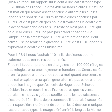
(IRSN) a rendu un rapport sur le coût d’une catastrophe type
Fukushima en France. En gros 430 milliards d’euros. C’est une
estimation qui semble assez sérieuse d’autant plus que les
japonais en sont déjà à 100 milliards d’euros dépensés par
TEPCO et c’est juste en gros pour le travail dans la centrale et
la décontamination des sols… le reste ce n’est pas TEPCO qui
paie. D’ailleurs TEPCO ne paie pas grand-chose car vue
l’ampleur de la catastrophe TEPCO a été nationalisée. Pour
ceux qui se poseraient la question TEPCO c’est l’EDF japonais
exploitant la centrale de Fukushima.
Pour l’IRSN il nous faudrait 110 milliards d’euros pour le
traitement des territoires contaminés.
Ensuite il faudrait prendre en charge environ 100.000 réfugiés.
Les réfugiés, c’est une moyenne en fonction des Centrales. Car
si on n’a pas de chance, et de vous à moi, quand une centrale
nucléaire explose c’est qu’en général on n’a pas eu de chance
et que l’on imagine que c’est celle de Nogent sur Seine qui
décide d’irradier toute l’Ile de France parce que les vents
auraient le mauvais goût de souffler dans le mauvais sens…
c’est plutôt 12 millions de personnes qu’il faudrait évacuer. Ce
qui risque d’être « drôle » et de donner lieu à des communiqués
rassurants du type… le nuage a été arrêté le long de la Marne