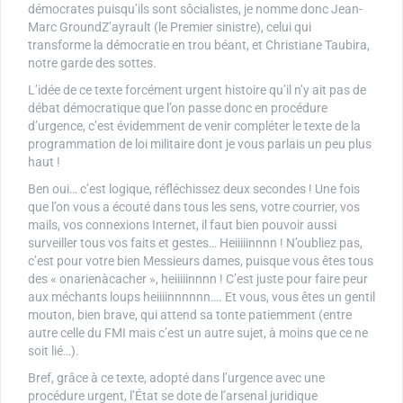
démocrates puisqu’ils sont sôcialistes, je nomme donc Jean-
Marc GroundZ’ayrault (le Premier sinistre), celui qui
transforme la démocratie en trou béant, et Christiane Taubira,
notre garde des sottes.
L’idée de ce texte forcément urgent histoire qu’il n’y ait pas de
débat démocratique que l’on passe donc en procédure
d’urgence, c’est évidemment de venir compléter le texte de la
programmation de loi militaire dont je vous parlais un peu plus
haut !
Ben oui… c’est logique, réfléchissez deux secondes ! Une fois
que l’on vous a écouté dans tous les sens, votre courrier, vos
mails, vos connexions Internet, il faut bien pouvoir aussi
surveiller tous vos faits et gestes… Heiiiiinnnn ! N’oubliez pas,
c’est pour votre bien Messieurs dames, puisque vous êtes tous
des « onarienàcacher », heiiiiinnnn ! C’est juste pour faire peur
aux méchants loups heiiiinnnnnn…. Et vous, vous êtes un gentil
mouton, bien brave, qui attend sa tonte patiemment (entre
autre celle du FMI mais c’est un autre sujet, à moins que ce ne
soit lié…).
Bref, grâce à ce texte, adopté dans l’urgence avec une
procédure urgent, l’État se dote de l’arsenal juridique