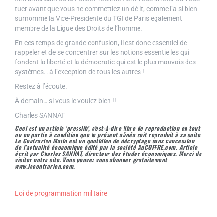
tuer avant que vous ne commettiez un délit, comme l’a si bien
surnommé la Vice-Présidente du TGI de Paris également
membre de la Ligue des Droits de l’homme.
En ces temps de grande confusion, il est donc essentiel de
rappeler et de se concentrer sur les notions essentielles qui
fondent la liberté et la démocratie qui est le plus mauvais des
systèmes… à l’exception de tous les autres !
Restez à l’écoute.
À demain… si vous le voulez bien !!
Charles SANNAT
Ceci est un article ‘presslib’, c’est-à-dire libre de reproduction en tout
ou en partie à condition que le présent alinéa soit reproduit à sa suite.
Le Contrarien Matin est un quotidien de décryptage sans concession
de l’actualité économique édité par la société AuCOFFRE.com. Article
écrit par Charles SANNAT, directeur des études économiques. Merci de
visiter notre site. Vous pouvez vous abonner gratuitement
www.lecontrarien.com.
Loi de programmation militaire