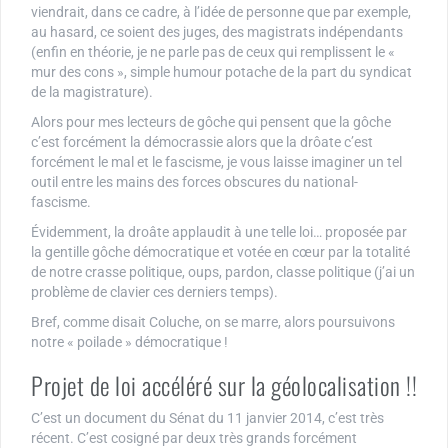
viendrait, dans ce cadre, à l’idée de personne que par exemple,
au hasard, ce soient des juges, des magistrats indépendants
(enfin en théorie, je ne parle pas de ceux qui remplissent le «
mur des cons », simple humour potache de la part du syndicat
de la magistrature).
Alors pour mes lecteurs de gôche qui pensent que la gôche
c’est forcément la démocrassie alors que la drôate c’est
forcément le mal et le fascisme, je vous laisse imaginer un tel
outil entre les mains des forces obscures du national-
fascisme.
Évidemment, la droâte applaudit à une telle loi… proposée par
la gentille gôche démocratique et votée en cœur par la totalité
de notre crasse politique, oups, pardon, classe politique (j’ai un
problème de clavier ces derniers temps).
Bref, comme disait Coluche, on se marre, alors poursuivons
notre « poilade » démocratique !
Projet de loi accéléré sur la géolocalisation !!
C’est un document du Sénat du 11 janvier 2014, c’est très
récent. C’est cosigné par deux très grands forcément