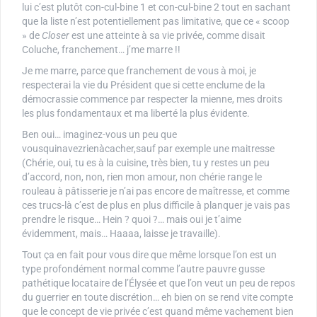
lui c’est plutôt con-cul-bine 1 et con-cul-bine 2 tout en sachant
que la liste n’est potentiellement pas limitative, que ce « scoop
» de
Closer
est une atteinte à sa vie privée, comme disait
Coluche, franchement… j’me marre !!
Je me marre, parce que franchement de vous à moi, je
respecterai la vie du Président que si cette enclume de la
démocrassie commence par respecter la mienne, mes droits
les plus fondamentaux et ma liberté la plus évidente.
Ben oui… imaginez-vous un peu que
vousquinavezrienàcacher,sauf par exemple une maitresse
(Chérie, oui, tu es à la cuisine, très bien, tu y restes un peu
d’accord, non, non, rien mon amour, non chérie range le
rouleau à pâtisserie je n’ai pas encore de maîtresse, et comme
ces trucs-là c’est de plus en plus difficile à planquer je vais pas
prendre le risque… Hein ? quoi ?… mais oui je t’aime
évidemment, mais… Haaaa, laisse je travaille).
Tout ça en fait pour vous dire que même lorsque l’on est un
type profondément normal comme l’autre pauvre gusse
pathétique locataire de l’Élysée et que l’on veut un peu de repos
du guerrier en toute discrétion… eh bien on se rend vite compte
que le concept de vie privée c’est quand même vachement bien