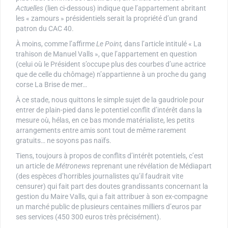
Actuelles
(lien ci-dessous) indique que l’appartement abritant
les « zamours » présidentiels serait la propriété d’un grand
patron du CAC 40.
À moins, comme l’affirme
Le Point,
dans l’article intitulé « La
trahison de Manuel Valls », que l’appartement en question
(celui où le Président s’occupe plus des courbes d’une actrice
que de celle du chômage) n’appartienne à un proche du gang
corse La Brise de mer…
À ce stade, nous quittons le simple sujet de la gaudriole pour
entrer de plain-pied dans le potentiel conflit d’intérêt dans la
mesure où, hélas, en ce bas monde matérialiste, les petits
arrangements entre amis sont tout de même rarement
gratuits… ne soyons pas naïfs.
Tiens, toujours à propos de conflits d’intérêt potentiels, c’est
un article de
Métronews
reprenant une révélation de Médiapart
(des espèces d’horribles journalistes qu’il faudrait vite
censurer) qui fait part des doutes grandissants concernant la
gestion du Maire Valls, qui a fait attribuer à son ex-compagne
un marché public de plusieurs centaines milliers d’euros par
ses services (450 300 euros très précisément).