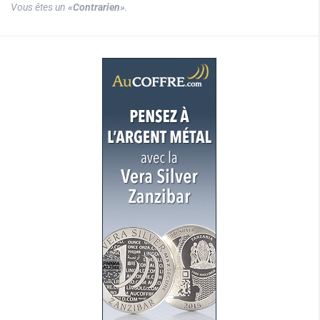
Vous êtes un
«Contrarien»
.