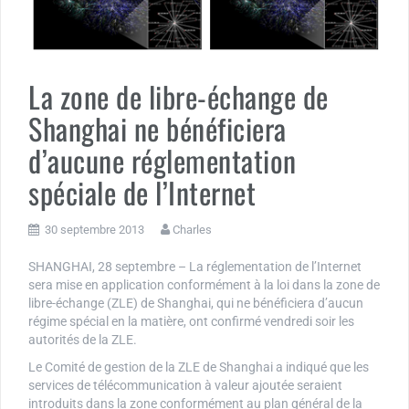
La zone de libre-échange de
Shanghai ne bénéficiera
d’aucune réglementation
spéciale de l’Internet
30 septembre 2013
Charles
SHANGHAI, 28 septembre – La réglementation de l’Internet
sera mise en application conformément à la loi dans la zone de
libre-échange (ZLE) de Shanghai, qui ne bénéficiera d’aucun
régime spécial en la matière, ont confirmé vendredi soir les
autorités de la ZLE.
Le Comité de gestion de la ZLE de Shanghai a indiqué que les
services de télécommunication à valeur ajoutée seraient
introduits dans la zone conformément au plan général de la