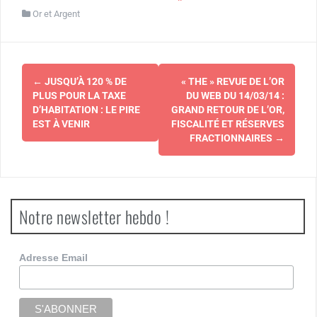
Or et Argent
Navigation
←
JUSQU’À 120 % DE
« THE » REVUE DE L’OR
d'article
PLUS POUR LA TAXE
DU WEB DU 14/03/14 :
D’HABITATION : LE PIRE
GRAND RETOUR DE L’OR,
EST À VENIR
FISCALITÉ ET RÉSERVES
FRACTIONNAIRES
→
Notre newsletter hebdo !
Adresse Email