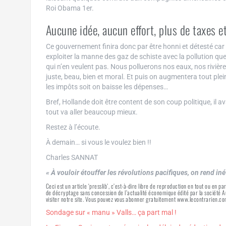
Roi Obama 1er.
Aucune idée, aucun effort, plus de taxes et
Ce gouvernement finira donc par être honni et détesté car il 
exploiter la manne des gaz de schiste avec la pollution q
qui n’en veulent pas. Nous polluerons nos eaux, nos rivière
juste, beau, bien et moral. Et puis on augmentera tout ple
les impôts soit on baisse les dépenses…
Bref, Hollande doit être content de son coup politique, il av
tout va aller beaucoup mieux.
Restez à l’écoute.
À demain… si vous le voulez bien !!
Charles SANNAT
« À vouloir étouffer les révolutions pacifiques, on rend iné
Ceci est un article ‘presslib’, c’est-à-dire libre de reproduction en tout ou en pa
de décryptage sans concession de l’actualité économique édité par la société
visiter notre site. Vous pouvez vous abonner gratuitement www.lecontrarien.co
Sondage sur « manu » Valls… ça part mal !