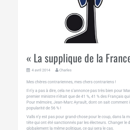
« La supplique de la France
4 avril 2014
Charles
Mes chères contrariennes, mes chers contrariens !
Il n’y a pas à dire, cela ne s’annonce pas très bien pour M
premier ministre n’était que de 41 %, 41 % des Français qui 
Pour mémoire, Jean-Marc Ayrault, dont on sait comment il
popularité de 56 % !
Valls n’y est pas pour grand-chose pour le coup, dans la 
tête qui ont été sanctionnés par les électeurs. Changer le 
globalement la même politique, ce qui sera le cas.