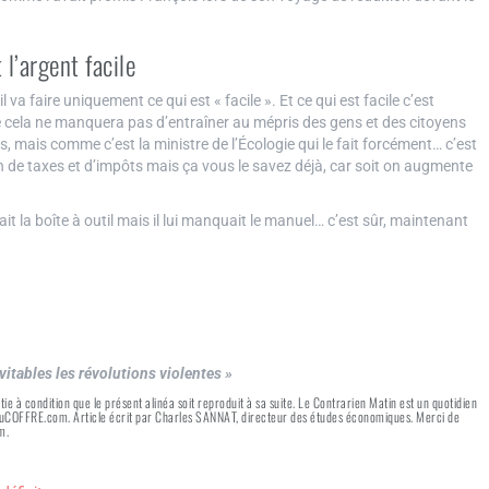
 l’argent facile
va faire uniquement ce qui est « facile ». Et ce qui est facile c’est
ue cela ne manquera pas d’entraîner au mépris des gens et des citoyens
s, mais comme c’est la ministre de l’Écologie qui le fait forcément… c’est
in de taxes et d’impôts mais ça vous le savez déjà, car soit on augmente
ait la boîte à outil mais il lui manquait le manuel… c’est sûr, maintenant
vitables les révolutions violentes »
rtie à condition que le présent alinéa soit reproduit à sa suite. Le Contrarien Matin est un quotidien
 AuCOFFRE.com. Article écrit par Charles SANNAT, directeur des études économiques. Merci de
m.