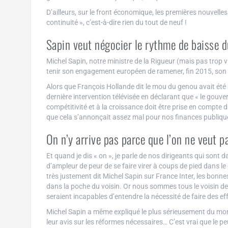
D’ailleurs, sur le front économique, les premières nouvel
continuité », c’est-à-dire rien du tout de neuf !
Sapin veut négocier le rythme de baisse d
Michel Sapin, notre ministre de la Rigueur (mais pas trop v
tenir son engagement européen de ramener, fin 2015, son d
Alors que François Hollande dit le mou du genou avait été 
dernière intervention télévisée en déclarant que « le gouv
compétitivité et à la croissance doit être prise en compte
que cela s’annonçait assez mal pour nos finances publiques
On n’y arrive pas parce que l’on ne veut p
Et quand je dis « on », je parle de nos dirigeants qui sont d
d’ampleur de peur de se faire virer à coups de pied dans l
très justement dit Michel Sapin sur France Inter, les bonne
dans la poche du voisin. Or nous sommes tous le voisin de 
seraient incapables d’entendre la nécessité de faire des eff
Michel Sapin a même expliqué le plus sérieusement du monde
leur avis sur les réformes nécessaires… C’est vrai que le p