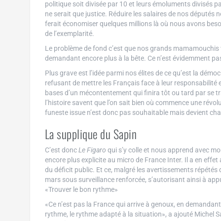
politique soit divisée par 10 et leurs émoluments divisés
ne serait que justice. Réduire les salaires de nos député
ferait économiser quelques millions là où nous avons besoin
de l’exemplarité.
Le problème de fond c’est que nos grands mamamouchis veul
demandant encore plus à la bête. Ce n’est évidemment pas
Plus grave est l’idée parmi nos élites de ce qu’est la démoc
refusant de mettre les Français face à leur responsabilité e
bases d’un mécontentement qui finira tôt ou tard par se t
l’histoire savent que l’on sait bien où commence une révolu
funeste issue n’est donc pas souhaitable mais devient chaq
La supplique du Sapin
C’est donc
Le Figaro
qui s’y colle et nous apprend avec moul
encore plus explicite au micro de France Inter. Il a en eff
du déficit public. Et ce, malgré les avertissements répété
mars sous surveillance renforcée, s’autorisant ainsi à ap
«Trouver le bon rythme»
«Ce n’est pas la France qui arrive à genoux, en demandant,
rythme, le rythme adapté à la situation», a ajouté Michel S