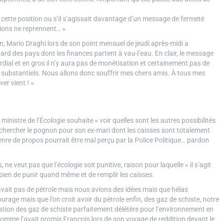
ette position ou s’il s’agissait davantage d’un message de fermeté
ions ne reprennent… »
 Mario Draghi lors de son point mensuel de jeudi après-midi a
rd des pays dont les finances partent à vau-l’eau. En clair, le message
mordial et en gros il n’y aura pas de monétisation et certainement pas de
ts substantiels. Nous allons donc souffrir mes chers amis. À tous mes
ver vient ! »
ministre de l’Écologie souhaite « voir quelles sont les autres possibilités
chercher le pognon pour son ex-mari dont les caisses sont totalement
genre de propos pourrait être mal perçu par la Police Politique… pardon
veut pas que l’écologie soit punitive, raison pour laquelle « il s’agit
it bien de punir quand même et de remplir les caisses.
vait pas de pétrole mais nous avions des idées mais que hélas
rage mais que l’on croit avoir du pétrole enfin, des gaz de schiste, notre
oitation des gaz de schiste parfaitement délétère pour l’environnement en
mme l’avait promis François lors de son voyage de reddition devant le