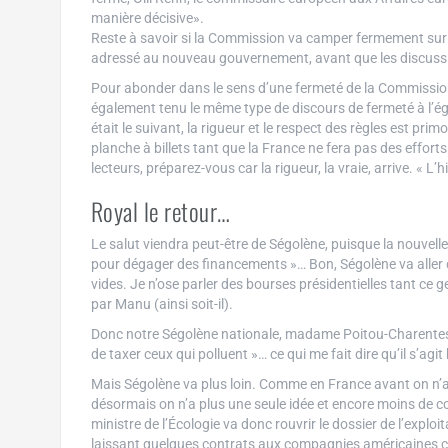
manière décisive».
Reste à savoir si la Commission va camper fermement sur c
adressé au nouveau gouvernement, avant que les discuss
Pour abonder dans le sens d’une fermeté de la Commission,
également tenu le même type de discours de fermeté à l’éga
était le suivant, la rigueur et le respect des règles est pri
planche à billets tant que la France ne fera pas des effor
lecteurs, préparez-vous car la rigueur, la vraie, arrive. « L’hi
Royal le retour…
Le salut viendra peut-être de Ségolène, puisque la nouvelle 
pour dégager des financements »… Bon, Ségolène va aller 
vides. Je n’ose parler des bourses présidentielles tant ce 
par Manu (ainsi soit-il).
Donc notre Ségolène nationale, madame Poitou-Charentes, ne 
de taxer ceux qui polluent »… ce qui me fait dire qu’il s’ag
Mais Ségolène va plus loin. Comme en France avant on n’a
désormais on n’a plus une seule idée et encore moins de cou
ministre de l’Écologie va donc rouvrir le dossier de l’expl
laissant quelques contrats aux compagnies américaines co