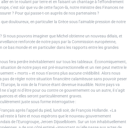
ller en te roulant par terre et en faisant un chantage à l’effondrement
urope, c’est sûr que vu de cette façon-là, notre ministre des Finances ne
ssurer ? Pour qui passe-t-on auprès de nos partenaires ?
que douloureux, en particulier la Grèce sous l’aimable pression de notre
 ? Si nous pouvons imaginer que Michel obtienne un nouveau délais, et
urveillance renforcée de notre pays par la Commission européenne,
n ce bas monde et en particulier dans les rapports entre les grandes
ue nous fera perdre inévitablement sur tous les tableaux. Économiquement,
tuation de notre pays est pré-insurrectionnelle et un rien peut mettre le
ement « morts » et nous n’avons plus aucune crédibilité. Alors nous
 pas de régler notre situation financière calamiteuse sans pouvoir peser
l’Europe, la voix de la France étant devenue inaudible. Notre pays va
l ne s’agit ni d’être pour ou contre ce gouvernement ou un autre, il s’agit
uences et elles seront particulièrement graves.
culièrement juste sous forme interrogative :
rançais après l’appel du pied, lundi soir, de François Hollande. «La
avail reste à faire et nous espérons que le nouveau gouvernement
andais de l’Eurogroupe, Jeroen Dijsselbloem. Sur un ton inhabituellement
ropéennes, a de son côté estimé «important qu’elle passe aux actes de