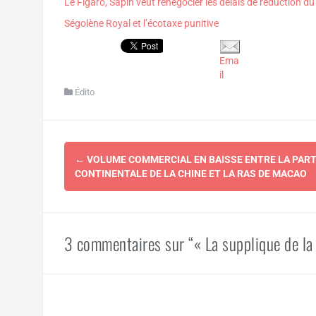
Le Figaro, Sapin veut renégocier les délais de réduction du 
Ségolène Royal et l’écotaxe punitive
Ema
il
Édito
Navigation
←
VOLUME COMMERCIAL EN BAISSE ENTRE LA PART
d'article
CONTINENTALE DE LA CHINE ET LA RAS DE MACAO
3 commentaires sur “« La supplique de la 