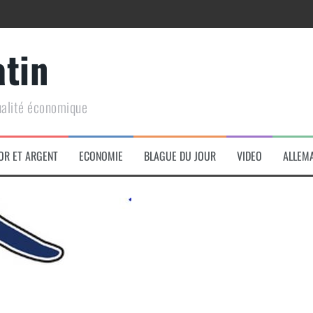
atin
ualité économique
arme de conquête géopolitique massive
OR ET ARGENT
ECONOMIE
BLAGUE DU JOUR
VIDEO
ALLEM