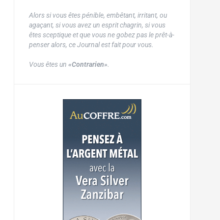
Alors si vous êtes pénible, embêtant, irritant, ou
agaçant, si vous avez un esprit chagrin, si vous
êtes sceptique et que vous ne gobez pas le prêt-à-
penser alors, ce Journal est fait pour vous.
Vous êtes un
«Contrarien»
.