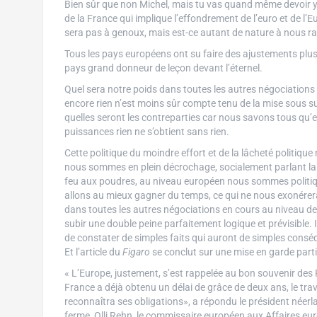
Bien sûr que non Michel, mais tu vas quand même devoir y a
de la France qui implique l’effondrement de l’euro et de l’E
sera pas à genoux, mais est-ce autant de nature à nous ra
Tous les pays européens ont su faire des ajustements plus 
pays grand donneur de leçon devant l’éternel.
Quel sera notre poids dans toutes les autres négociations
encore rien n’est moins sûr compte tenu de la mise sous s
quelles seront les contreparties car nous savons tous qu’e
puissances rien ne s’obtient sans rien.
Cette politique du moindre effort et de la lâcheté politiq
nous sommes en plein décrochage, socialement parlant la si
feu aux poudres, au niveau européen nous sommes politiqu
allons au mieux gagner du temps, ce qui ne nous exonérera
dans toutes les autres négociations en cours au niveau de 
subir une double peine parfaitement logique et prévisible. I
de constater de simples faits qui auront de simples conséq
Et l’article du
Figaro
se conclut sur une mise en garde parti
« L’Europe, justement, s’est rappelée au bon souvenir des F
France a déjà obtenu un délai de grâce de deux ans, le tr
reconnaîtra ses obligations», a répondu le président néerl
ferme, Olli Rehn, le commissaire européen aux Affaires eu