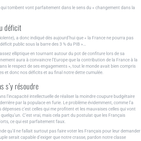
les qui tombent vont parfaitement dans le sens du « changement dans la
u déficit
iolente), a donc indiqué dès aujourd’hui que « la France ne pourra pas
éficit public sous la barre des 3 % du PIB »…
assez elliptique en tournant autour du pot de confiture lors de sa
ernement aura à convaincre l’Europe que la contribution de la France à la
 dans le respect de ses engagements », tout le monde avait bien compris
 et donc nos déficits et au final notre dette cumulée.
as s’y résoudre
ans l’incapacité intellectuelle de réaliser la moindre coupure budgétaire
e derrière par la populace en furie. Le problème évidemment, comme l’a
s dépenses c’est celles qui me profitent et les mauvaises celles qui vont
quelqu’un. C’est vrai, mais cela part du postulat que les Français
orts, ce qui est parfaitement faux.
 qu’il ne fallait surtout pas faire voter les Français pour leur demander
euple serait capable d’exiger que notre crasse, pardon notre classe