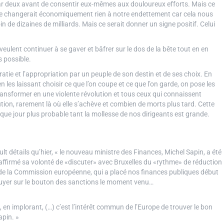
 par deux avant de consentir eux-mêmes aux douloureux efforts. Mais ce
s ne changerait économiquement rien à notre endettement car cela nous
 de dizaines de milliards. Mais ce serait donner un signe positif. Celui
ent continuer à se gaver et bâfrer sur le dos de la bête tout en en
 possible.
ratie et l’appropriation par un peuple de son destin et de ses choix. En
n les laissant choisir ce que l’on coupe et ce que l’on garde, on pose les
ransformer en une violente révolution et tous ceux qui connaissent
tion, rarement là où elle s’achève et combien de morts plus tard. Cette
ue jour plus probable tant la mollesse de nos dirigeants est grande.
t détails qu’hier, « le nouveau ministre des Finances, Michel Sapin, a été
et affirmé sa volonté de «discuter» avec Bruxelles du «rythme» de réduction
s de la Commission européenne, qui a placé nos finances publiques début
puyer sur le bouton des sanctions le moment venu…
 en implorant, (…) c’est l’intérêt commun de l’Europe de trouver le bon
apin. »