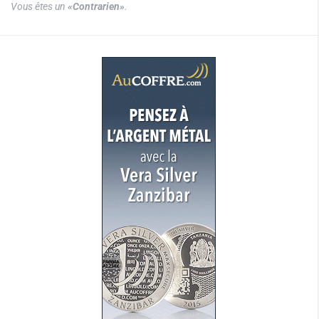
Vous êtes un
«Contrarien»
.