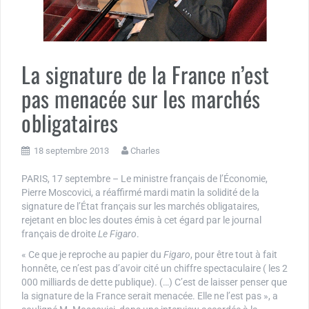
La signature de la France n’est
pas menacée sur les marchés
obligataires
18 septembre 2013
Charles
PARIS, 17 septembre – Le ministre français de l’Économie,
Pierre Moscovici, a réaffirmé mardi matin la solidité de la
signature de l’État français sur les marchés obligataires,
rejetant en bloc les doutes émis à cet égard par le journal
français de droite
Le Figaro
.
« Ce que je reproche au papier du
Figaro
, pour être tout à fait
honnête, ce n’est pas d’avoir cité un chiffre spectaculaire ( les 2
000 milliards de dette publique). (…) C’est de laisser penser que
la signature de la France serait menacée. Elle ne l’est pas », a