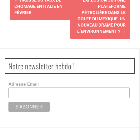
←
HAUSSE DU TAUX DE
EXPLOSION SUR UNE
d'article
CHÔMAGE EN ITALIE EN
PLATEFORME
FÉVRIER
PÉTROLIÈRE DANS LE
GOLFE DU MEXIQUE. UN
NOUVEAU DRAME POUR
L’ENVIRONNEMENT ?
→
Notre newsletter hebdo !
Adresse Email