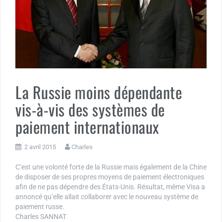
La Russie moins dépendante
vis-à-vis des systèmes de
paiement internationaux
2 avril 2015
Charles
C’est une volonté forte de la Russie mais également de la Chine
de disposer de ses propres moyens de paiement électroniques
afin de ne pas dépendre des États-Unis. Résultat, même Visa a
annoncé qu’elle allait collaborer avec le nouveau système de
paiement russe.
Charles SANNAT