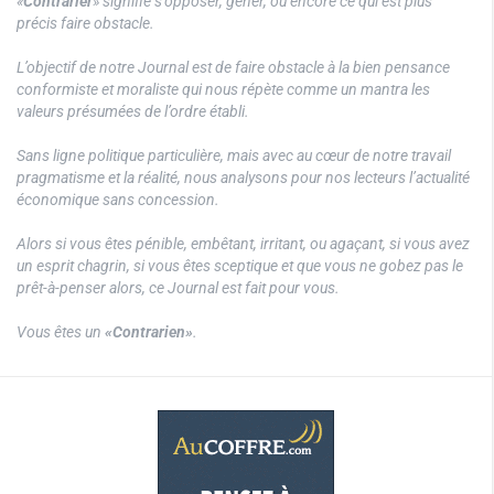
«
Contrarier
» signifie s’opposer, gêner, ou encore ce qui est plus
précis faire obstacle.
L’objectif de notre Journal est de faire obstacle à la bien pensance
conformiste et moraliste qui nous répète comme un mantra les
valeurs présumées de l’ordre établi.
Sans ligne politique particulière, mais avec au cœur de notre travail
pragmatisme et la réalité, nous analysons pour nos lecteurs l’actualité
économique sans concession.
Alors si vous êtes pénible, embêtant, irritant, ou agaçant, si vous avez
un esprit chagrin, si vous êtes sceptique et que vous ne gobez pas le
prêt-à-penser alors, ce Journal est fait pour vous.
Vous êtes un
«Contrarien»
.