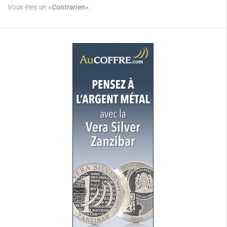
Vous êtes un
«Contrarien»
.