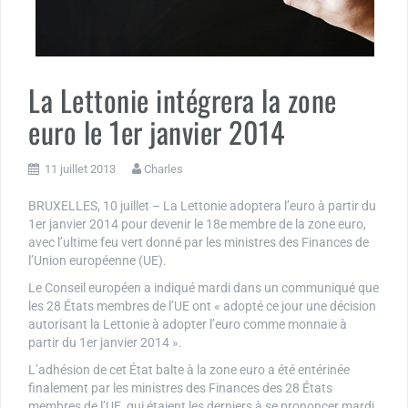
La Lettonie intégrera la zone
euro le 1er janvier 2014
11 juillet 2013
Charles
BRUXELLES, 10 juillet – La Lettonie adoptera l’euro à partir du
1er janvier 2014 pour devenir le 18e membre de la zone euro,
avec l’ultime feu vert donné par les ministres des Finances de
l’Union européenne (UE).
Le Conseil européen a indiqué mardi dans un communiqué que
les 28 États membres de l’UE ont « adopté ce jour une décision
autorisant la Lettonie à adopter l’euro comme monnaie à
partir du 1er janvier 2014 ».
L’adhésion de cet État balte à la zone euro a été entérinée
finalement par les ministres des Finances des 28 États
membres de l’UE, qui étaient les derniers à se prononcer mardi,