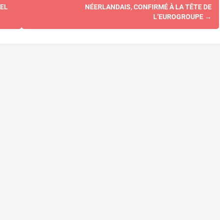
EL
NÉERLANDAIS, CONFIRMÉ À LA TÊTE DE
L’EUROGROUPE
→