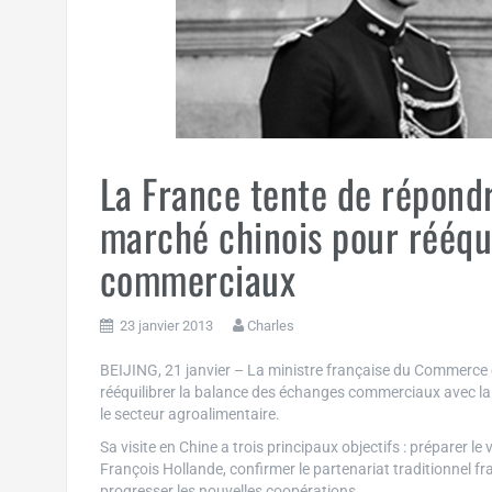
La France tente de répond
marché chinois pour rééqu
commerciaux
23 janvier 2013
Charles
BEIJING, 21 janvier – La ministre française du Commerce ex
rééquilibrer la balance des échanges commerciaux avec la
le secteur agroalimentaire.
Sa visite en Chine a trois principaux objectifs : préparer l
François Hollande, confirmer le partenariat traditionnel fr
progresser les nouvelles coopérations.