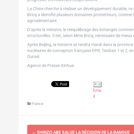
La Chine cherche à réaliser un développement durable, ce 
Bricq a identifié plusieurs domaines prometteurs, comme la s
agroalimentaire.
D’après la ministre, le rééquilibrage des échanges commerci
structurelles. Il est, selon Mme Bricq, nécessaire de mieu
Après Beijing, la ministre se rendra mardi dans la provinc
nucléaires de conception française EPR, Taishan 1 et 2, e
Oursel.
Agence de Presse Xinhua.
Ema
il
France
Navigation
←
SHINZO ABE SALUE LA DÉCISION DE LA BANQUE