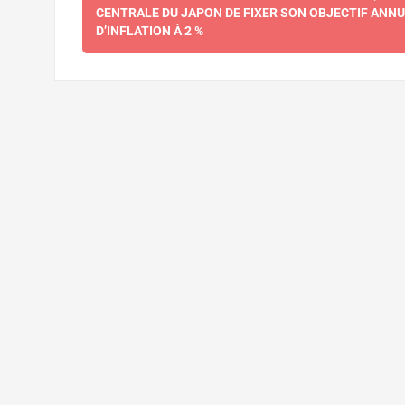
d'article
CENTRALE DU JAPON DE FIXER SON OBJECTIF ANNU
D’INFLATION À 2 %