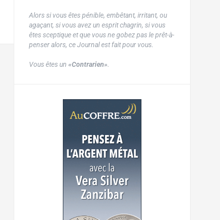
Alors si vous êtes pénible, embêtant, irritant, ou
agaçant, si vous avez un esprit chagrin, si vous
êtes sceptique et que vous ne gobez pas le prêt-à-
penser alors, ce Journal est fait pour vous.
Vous êtes un
«Contrarien»
.