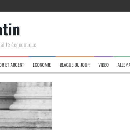
atin
ualité économique
arme de conquête géopolitique massive
OR ET ARGENT
ECONOMIE
BLAGUE DU JOUR
VIDEO
ALLEM