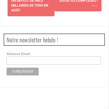
d'article
UN DÉFICIT DE 960,3
SOCIÉTÉS COMPLEXES !
MILLIARDS DE YENS EN
»
→
AOÛT
Notre newsletter hebdo !
Adresse Email