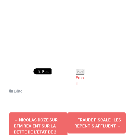
Ema
il
Édito
Navigation
←
NICOLAS DOZE SUR
FRAUDE FISCALE : LES
d'article
BFM REVIENT SUR LA
REPENTIS AFFLUENT
→
DETTE DE L’ÉTAT DE 2