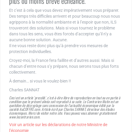
plus ou moins brève échéance.
Et c’est à cela que vous devez impérativement vous préparer.
Des temps très difficiles arrivent et pour beaucoup nous nous
agrippons à la normalité ambiante et à l’espoir que non, ILS
trouveront des solutions. Mais si vous tournez le problème
dans tous les sens, vous êtes forcés d’accepter qu’il n’y a
aucune bonne solution. Aucune.
Il ne vous reste donc plus qu’à prendre vos mesures de
protection individuelles.
Croyez-moi, la France fera faillite et d’autres aussi. Mais si
chacun d’entre nous s’y prépare, nous serons tous plus forts
collectivement.
À demain… si vous le voulez-bien !!
Charles SANNAT
Ceci est un article ‘presslib’, c’est-à-dire libre de reproduction en tout ou en partie à
condition que le présent alinéa soit reproduit à sa suite. Le Contrarien Matin est un
quotidien de décryptage sans concession de l’actualité économique édité par la
société AuCOFFRE.com. Article écrit par Charles SANNAT, directeur des études
économiques. Merci de visiter notre site. Vous pouvez vous abonner gratuitement
www.lecontrarien.com.
Voir un article sur les déclarations de notre Ministre de
l’économie