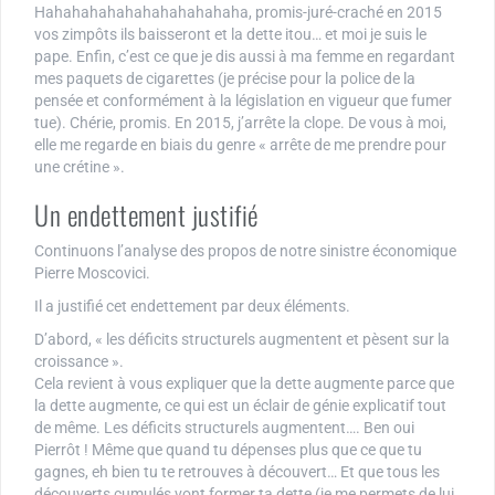
Hahahahahahahahahahahaha, promis-juré-craché en 2015
vos zimpôts ils baisseront et la dette itou… et moi je suis le
pape. Enfin, c’est ce que je dis aussi à ma femme en regardant
mes paquets de cigarettes (je précise pour la police de la
pensée et conformément à la législation en vigueur que fumer
tue). Chérie, promis. En 2015, j’arrête la clope. De vous à moi,
elle me regarde en biais du genre « arrête de me prendre pour
une crétine ».
Un endettement justifié
Continuons l’analyse des propos de notre sinistre économique
Pierre Moscovici.
Il a justifié cet endettement par deux éléments.
D’abord, « les déficits structurels augmentent et pèsent sur la
croissance ».
Cela revient à vous expliquer que la dette augmente parce que
la dette augmente, ce qui est un éclair de génie explicatif tout
de même. Les déficits structurels augmentent…. Ben oui
Pierrôt ! Même que quand tu dépenses plus que ce que tu
gagnes, eh bien tu te retrouves à découvert… Et que tous les
découverts cumulés vont former ta dette (je me permets de lui