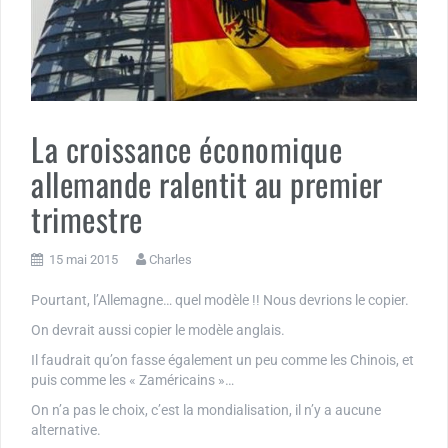
La croissance économique
allemande ralentit au premier
trimestre
15 mai 2015
Charles
Pourtant, l’Allemagne… quel modèle !! Nous devrions le copier.
On devrait aussi copier le modèle anglais.
Il faudrait qu’on fasse également un peu comme les Chinois, et
puis comme les « Zaméricains »…
On n’a pas le choix, c’est la mondialisation, il n’y a aucune
alternative.