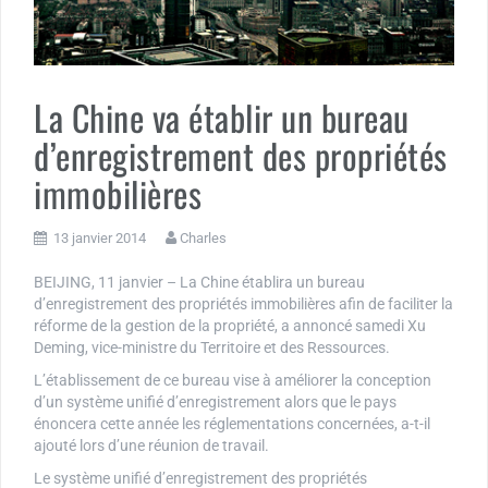
La Chine va établir un bureau
d’enregistrement des propriétés
immobilières
13 janvier 2014
Charles
BEIJING, 11 janvier – La Chine établira un bureau
d’enregistrement des propriétés immobilières afin de faciliter la
réforme de la gestion de la propriété, a annoncé samedi Xu
Deming, vice-ministre du Territoire et des Ressources.
L’établissement de ce bureau vise à améliorer la conception
d’un système unifié d’enregistrement alors que le pays
énoncera cette année les réglementations concernées, a-t-il
ajouté lors d’une réunion de travail.
Le système unifié d’enregistrement des propriétés