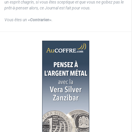
un esprit chagrin, si vous êtes sceptique et que vous ne gobez pas le
prêt-à-penser alors, ce Journal est fait pour vous.
Vous êtes un
«Contrarien»
.