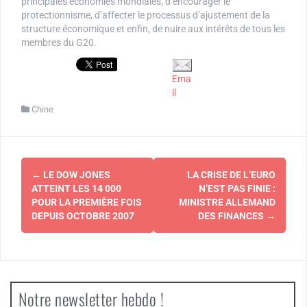
principales économies mondiales, d’encourager le
protectionnisme, d’affecter le processus d’ajustement de la
structure économique et enfin, de nuire aux intérêts de tous les
membres du G20.
Ema
il
Chine
Navigation
←
LE DOW JONES
LA CRISE DE L’EURO
d'article
ATTEINT LES 14 000
N’EST PAS FINIE :
POUR LA PREMIÈRE FOIS
MINISTRE ALLEMAND
DEPUIS OCTOBRE 2007
DES FINANCES
→
Notre newsletter hebdo !