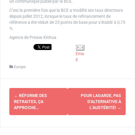
un communiqué publié par la BCE.
C’est la première fois que la BCE a modifié ses taux directeurs
depuis juillet 2012, lorsque le taux de refinancement de
référence a été réduit de 25 points de base pour s’établir à 0,75
%.
Agence de Presse Xinhua
Ema
il
Europe
Navigation
←
RÉFORME DES
POUR LAGARDE, PAS
d'article
RETRAITES, ÇA
D’ALTERNATIVE À
APPROCHE…
L’AUSTÉRITÉ!
→