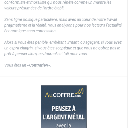
conformiste et moraliste qui nous répète comme un mantra les
valeurs présumées de l’ordre établi.
Sans ligne politique particulière, mais avec au cœur de notre travail
pragmatisme et la réalité, nous analysons pour nos lecteurs l’actualité
économique sans concession.
Alors si vous êtes pénible, embêtant, irritant, ou agaçant, si vous avez
un esprit chagrin, si vous êtes sceptique et que vous ne gobez pas le
prêt-à-penser alors, ce Journal est fait pour vous.
Vous êtes un
«Contrarien»
.