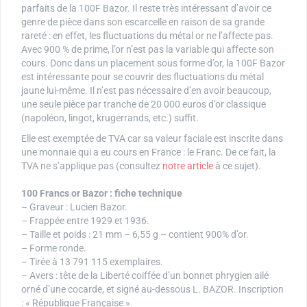
parfaits de la 100F Bazor. Il reste très intéressant d’avoir ce
genre de pièce dans son escarcelle en raison de sa grande
rareté : en effet, les fluctuations du métal or ne l’affecte pas.
Avec 900 % de prime, l’or n’est pas la variable qui affecte son
cours. Donc dans un placement sous forme d’or, la 100F Bazor
est intéressante pour se couvrir des fluctuations du métal
jaune lui-même. Il n’est pas nécessaire d’en avoir beaucoup,
une seule pièce par tranche de 20 000 euros d’or classique
(napoléon, lingot, krugerrands, etc.) suffit.
Elle est exemptée de TVA car sa valeur faciale est inscrite dans
une monnaie qui a eu cours en France : le Franc. De ce fait, la
TVA ne s’applique pas (consultez
notre article
à ce sujet).
100 Francs or Bazor : fiche technique
– Graveur : Lucien Bazor.
– Frappée entre 1929 et 1936.
– Taille et poids : 21 mm – 6,55 g – contient 900% d’or.
– Forme ronde.
– Tirée à 13 791 115 exemplaires.
– Avers : tête de la Liberté coiffée d’un bonnet phrygien ailé
orné d’une cocarde, et signé au-dessous L. BAZOR. Inscription
: « République Française ».