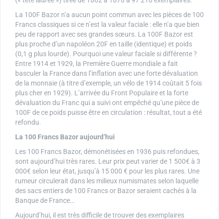
(« tête laurée ») tirée de 1862 à 1870 à 97 210 exemplaires.
La 100F Bazor n’a aucun point commun avec les pièces de 100
Francs classiques si ce n’est la valeur faciale : elle n’a que bien
peu de rapport avec ses grandes sœurs. La 100F Bazor est
plus proche d’un napoléon 20F en taille (identique) et poids
(0,1 g plus lourde). Pourquoi une valeur faciale si différente ?
Entre 1914 et 1929, la Première Guerre mondiale a fait
basculer la France dans l’inflation avec une forte dévaluation
de la monnaie (à titre d’exemple, un vélo de 1914 coûtait 5 fois
plus cher en 1929). L’arrivée du Front Populaire et la forte
dévaluation du Franc qui a suivi ont empêché qu’une pièce de
100F de ce poids puisse être en circulation : résultat, tout a été
refondu.
La 100 Francs Bazor aujourd’hui
Les 100 Francs Bazor, démonétisées en 1936 puis refondues,
sont aujourd’hui très rares. Leur prix peut varier de 1 500€ à 3
000€ selon leur état, jusqu’à 15 000 € pour les plus rares. Une
rumeur circulerait dans les milieux numismates selon laquelle
des sacs entiers de 100 Francs or Bazor seraient cachés à la
Banque de France…
Aujourd’hui, il est très difficile de trouver des exemplaires