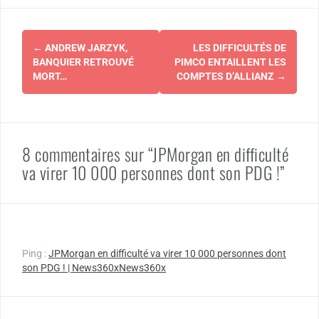
Navigation
←
ANDREW JARZYK,
LES DIFFICULTÉS DE
d'article
BANQUIER RETROUVÉ
PIMCO ENTAILLENT LES
MORT…
COMPTES D’ALLIANZ
→
8 commentaires sur “JPMorgan en difficulté
va virer 10 000 personnes dont son PDG !”
Ping :
JPMorgan en difficulté va virer 10 000 personnes dont
son PDG ! | News360xNews360x