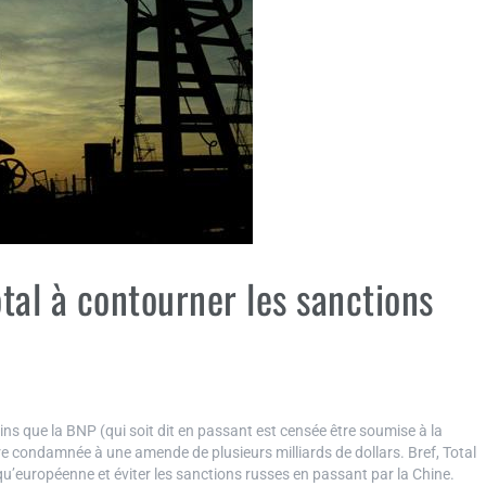
otal à contourner les sanctions
ns que la BNP (qui soit dit en passant est censée être soumise à la
 être condamnée à une amende de plusieurs milliards de dollars. Bref, Total
u’européenne et éviter les sanctions russes en passant par la Chine.