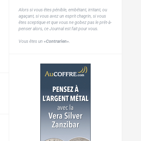
Alors si vous êtes pénible, embêtant, irritant, ou
agaçant, si vous avez un esprit chagrin, si vous
êtes sceptique et que vous ne gobez pas le prêt-à-
penser alors, ce Journal est fait pour vous.
Vous êtes un
«Contrarien»
.