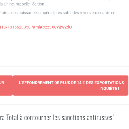
 Chine, rappelle l’édition.
affaires des puissances impérialistes subit des revers croissants en
50413/1015628358.html#ixzz3XCWjW2dO
UR
L’EFFONDREMENT DE PLUS DE 14 % DES EXPORTATIONS
INQUIÈTE !
→
ra Total à contourner les sanctions antirusses”