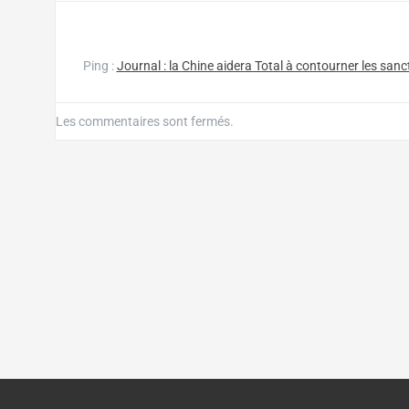
Ping :
Journal : la Chine aidera Total à contourner les sanc
Les commentaires sont fermés.