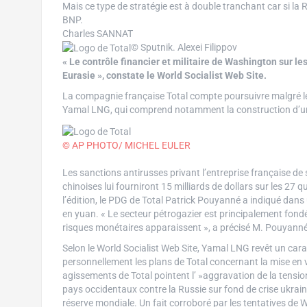
Mais ce type de stratégie est à double tranchant car si la 
BNP.
Charles SANNAT
© Sputnik. Alexei Filippov
« Le contrôle financier et militaire de Washington sur le
Eurasie », constate le World Socialist Web Site.
La compagnie française Total compte poursuivre malgré les
Yamal LNG, qui comprend notamment la construction d’un
© AP PHOTO/ MICHEL EULER
Les sanctions antirusses privant l’entreprise française d
chinoises lui fourniront 15 milliards de dollars sur les 27 q
l’édition, le PDG de Total Patrick Pouyanné a indiqué dans
en yuan. « Le secteur pétrogazier est principalement fondé s
risques monétaires apparaissent », a précisé M. Pouyanné
Selon le World Socialist Web Site, Yamal LNG revêt un carac
personnellement les plans de Total concernant la mise en v
agissements de Total pointent l’ »aggravation de la tension i
pays occidentaux contre la Russie sur fond de crise ukrain
réserve mondiale. Un fait corroboré par les tentatives de