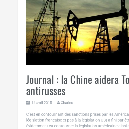
Journal : la Chine aidera T
antirusses
14 avril 2015
Charles
C’est en contournant des sanctions prises par les Américai
législation française et pas à la législation US) a fini par
évidemment va contourner la législation américaine ainsi q