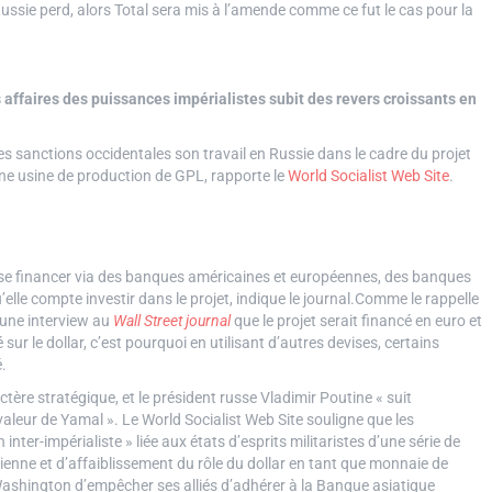
Russie perd, alors Total sera mis à l’amende comme ce fut le cas pour la
s affaires des puissances impérialistes subit des revers croissants en
 sanctions occidentales son travail en Russie dans le cadre du projet
e usine de production de GPL, rapporte le
World Socialist Web Site
.
e se financer via des banques américaines et européennes, des banques
u’elle compte investir dans le projet, indique le journal.Comme le rappelle
 une interview au
Wall Street journal
que le projet serait financé en euro et
ur le dollar, c’est pourquoi en utilisant d’autres devises, certains
.
tère stratégique, et le président russe Vladimir Poutine « suit
aleur de Yamal ». Le World Socialist Web Site souligne que les
nter-impérialiste » liée aux états d’esprits militaristes d’une série de
ienne et d’affaiblissement du rôle du dollar en tant que monnaie de
 Washington d’empêcher ses alliés d’adhérer à la Banque asiatique