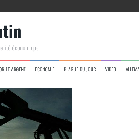
atin
ualité économique
arme de conquête géopolitique massive
OR ET ARGENT
ECONOMIE
BLAGUE DU JOUR
VIDEO
ALLEM