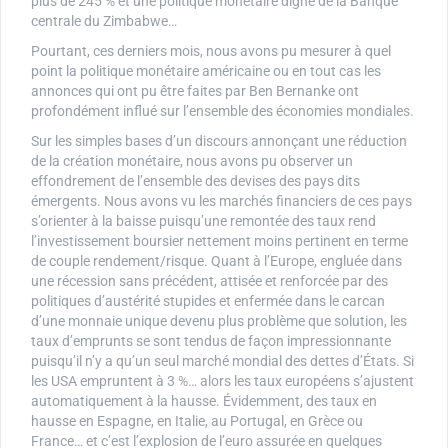
plus de 245 % et une politique monétaire digne de la Banque
centrale du Zimbabwe…
Pourtant, ces derniers mois, nous avons pu mesurer à quel
point la politique monétaire américaine ou en tout cas les
annonces qui ont pu être faites par Ben Bernanke ont
profondément influé sur l’ensemble des économies mondiales.
Sur les simples bases d’un discours annonçant une réduction
de la création monétaire, nous avons pu observer un
effondrement de l’ensemble des devises des pays dits
émergents. Nous avons vu les marchés financiers de ces pays
s’orienter à la baisse puisqu’une remontée des taux rend
l’investissement boursier nettement moins pertinent en terme
de couple rendement/risque. Quant à l’Europe, engluée dans
une récession sans précédent, attisée et renforcée par des
politiques d’austérité stupides et enfermée dans le carcan
d’une monnaie unique devenu plus problème que solution, les
taux d’emprunts se sont tendus de façon impressionnante
puisqu’il n’y a qu’un seul marché mondial des dettes d’États. Si
les USA empruntent à 3 %… alors les taux européens s’ajustent
automatiquement à la hausse. Évidemment, des taux en
hausse en Espagne, en Italie, au Portugal, en Grèce ou
France… et c’est l’explosion de l’euro assurée en quelques