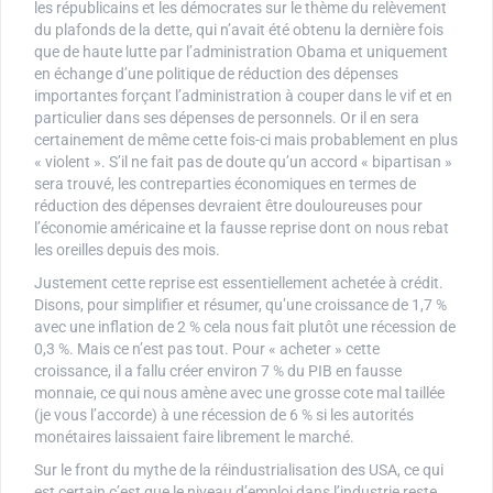
les républicains et les démocrates sur le thème du relèvement
du plafonds de la dette, qui n’avait été obtenu la dernière fois
que de haute lutte par l’administration Obama et uniquement
en échange d’une politique de réduction des dépenses
importantes forçant l’administration à couper dans le vif et en
particulier dans ses dépenses de personnels. Or il en sera
certainement de même cette fois-ci mais probablement en plus
« violent ». S’il ne fait pas de doute qu’un accord « bipartisan »
sera trouvé, les contreparties économiques en termes de
réduction des dépenses devraient être douloureuses pour
l’économie américaine et la fausse reprise dont on nous rebat
les oreilles depuis des mois.
Justement cette reprise est essentiellement achetée à crédit.
Disons, pour simplifier et résumer, qu’une croissance de 1,7 %
avec une inflation de 2 % cela nous fait plutôt une récession de
0,3 %. Mais ce n’est pas tout. Pour « acheter » cette
croissance, il a fallu créer environ 7 % du PIB en fausse
monnaie, ce qui nous amène avec une grosse cote mal taillée
(je vous l’accorde) à une récession de 6 % si les autorités
monétaires laissaient faire librement le marché.
Sur le front du mythe de la réindustrialisation des USA, ce qui
est certain c’est que le niveau d’emploi dans l’industrie reste