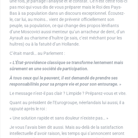
une fois, je partage l’analyse et le constat. Ce n’est cette fois-ci
pas moi qui vous dis de vous préparer mais le Roi des Pays-
Bas à sa population dans un discours exceptionnel. Écoutez-
le, car lui, au moins… vient de prévenir officiellement son
peuple, sa population, ce qui change des propos lénifiants
d’une Moscovici aussi menteur qu’un arracheur de dent, d’un
Ayrault au charisme d’huître (je sais, c’est méchant pour les
huîtres) ou à la fatuité d’un Hollande.
C’était mardi… au Parlement :
« L’État-providence classique se transforme lentement mais
sûrement en une société de participation.
À tous ceux qui le peuvent, il est demandé de prendre ses
responsabilités pour sa propre vie et pour son entourage. »
Le message n’est-il pas clair ? Limpide ? Préparez-vous et vite.
Quant au président de l’Eurogroupe, néerlandais lui aussi, il a
rajouté après le roi :
« Une solution rapide et sans douleur n’existe pas… »
Je vous l’avais bien dit aussi. Mais au-delà de la satisfaction
intellectuelle d’avoir raison, les temps qui s’annoncent seront