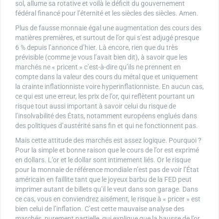
sol, allume sa rotative et voilà le déficit du gouvernement
fédéral financé pour l’éternité et les siècles des siècles. Amen.
Plus de fausse monnaie égal une augmentation des cours des
matières premières, et surtout de l’or qui s’est adjugé presque
6 % depuis l’annonce d’hier. Là encore, rien que du très
prévisible (comme je vous l’avait bien dit), à savoir que les
marchés ne « pricent » c’est-à-dire qu’ils ne prennent en
compte dans la valeur des cours du métal que et uniquement
la crainte inflationniste voire hyperinflationniste. En aucun cas,
ce qui est une erreur, les prix de l’or, qui reflètent pourtant un
risque tout aussi important à savoir celui du risque de
l’insolvabilité des États, notamment européens englués dans
des politiques d’austérité sans fin et qui ne fonctionnent pas.
Mais cette attitude des marchés est assez logique. Pourquoi ?
Pour la simple et bonne raison que le cours de l’or est exprimé
en dollars. L’or et le dollar sont intimement liés. Or le risque
pour la monnaie de référence mondiale n’est pas de voir l’État
américain en faillite tant que le joyeux barbu de la FED peut
imprimer autant de billets qu’il le veut dans son garage. Dans
ce cas, vous en conviendrez aisément, le risque à « pricer » est
bien celui de l’inflation. C’est cette mauvaise analyse des
marchés, purement partielle, qui explique que la hausse de l’or