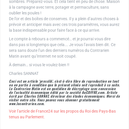
sombres. Préparez-vous. Et cela tient en peu de chose. Maison
à la campagne avec terre, potager et permaculture, sans
oublier les poules !
De l’or et des boîtes de conserves. Il y a plein d’autres choses à
prévoir et anticiper mais avec ces trois paramètres, vous aurez
la base indispensable pour faire face à ce qui arrive.
Le compte à rebours a commencé… et je pourrai vous dire
dans pas si longtemps que cela…. Je vous l’avais bien dit. Ce
sera sans doute l’un des derniers numéros du Contrarien
Matin avant qu’Internet ne soit coupé.
À demain… si vous le voulez-bien !!
Charles SANNAT
Ceci est un article ‘presslib’, c’est-à-dire libre de reproduction en tout
ou en partie à condition que le présent alinéa soit reproduit à sa suite.
Le Contrarien Matin est un quotidien de décryptage sans concession
de l’actualité économique édité par la société AuCOFFRE.com. Article
écrit par Charles SANNAT, directeur des études économiques. Merci de
visiter notre site. Vous pouvez vous abonner gratuitement
www.lecontrarien.com.
Voir l’article de France24 sur les propos du Roi des Pays-Bas
tenus au Parlement.