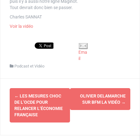
puis il y a aussi notre ligne Maginot.
Tout devrait donc bien se passer.
Charles SANNAT
Voir la vidéo
Ema
il
Podcast et Vidéo
Navigation
←
LES MESURES CHOC
OLIVIER DELAMARCHE
d'article
DE L’OCDE POUR
SUR BFM LA VIDÉO
→
RELANCER L’ÉCONOMIE
FRANÇAISE