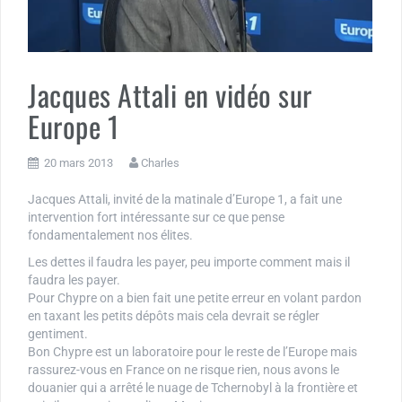
Jacques Attali en vidéo sur
Europe 1
20 mars 2013
Charles
Jacques Attali, invité de la matinale d’Europe 1, a fait une
intervention fort intéressante sur ce que pense
fondamentalement nos élites.
Les dettes il faudra les payer, peu importe comment mais il
faudra les payer.
Pour Chypre on a bien fait une petite erreur en volant pardon
en taxant les petits dépôts mais cela devrait se régler
gentiment.
Bon Chypre est un laboratoire pour le reste de l’Europe mais
rassurez-vous en France on ne risque rien, nous avons le
douanier qui a arrêté le nuage de Tchernobyl à la frontière et