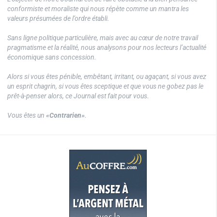
conformiste et moraliste qui nous répète comme un mantra les
valeurs présumées de l’ordre établi.
Sans ligne politique particulière, mais avec au cœur de notre travail
pragmatisme et la réalité, nous analysons pour nos lecteurs l’actualité
économique sans concession.
Alors si vous êtes pénible, embêtant, irritant, ou agaçant, si vous avez
un esprit chagrin, si vous êtes sceptique et que vous ne gobez pas le
prêt-à-penser alors, ce Journal est fait pour vous.
Vous êtes un
«Contrarien»
.