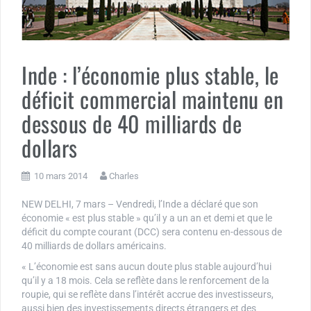
Inde : l’économie plus stable, le
déficit commercial maintenu en
dessous de 40 milliards de
dollars
10 mars 2014
Charles
NEW DELHI, 7 mars – Vendredi, l’Inde a déclaré que son
économie « est plus stable » qu’il y a un an et demi et que le
déficit du compte courant (DCC) sera contenu en-dessous de
40 milliards de dollars américains.
« L’économie est sans aucun doute plus stable aujourd’hui
qu’il y a 18 mois. Cela se reflète dans le renforcement de la
roupie, qui se reflète dans l’intérêt accrue des investisseurs,
aussi bien des investissements directs étrangers et des