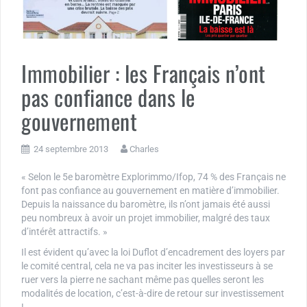
Immobilier : les Français n’ont
pas confiance dans le
gouvernement
24 septembre 2013
Charles
« Selon le 5e baromètre Explorimmo/Ifop, 74 % des Français ne
font pas confiance au gouvernement en matière d’immobilier.
Depuis la naissance du baromètre, ils n’ont jamais été aussi
peu nombreux à avoir un projet immobilier, malgré des taux
d’intérêt attractifs. »
Il est évident qu’avec la loi Duflot d’encadrement des loyers par
le comité central, cela ne va pas inciter les investisseurs à se
ruer vers la pierre ne sachant même pas quelles seront les
modalités de location, c’est-à-dire de retour sur investissement