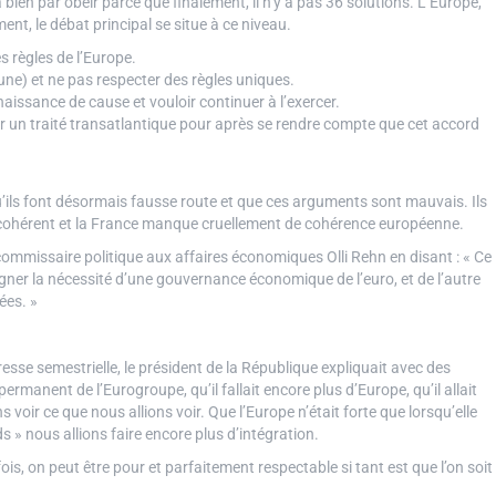
a bien par obéir parce que finalement, il n’y a pas 36 solutions. L’Europe,
ment, le débat principal se situe à ce niveau.
s règles de l’Europe.
e) et ne pas respecter des règles uniques.
ssance de cause et vouloir continuer à l’exercer.
 un traité transatlantique pour après se rendre compte que cet accord
’ils font désormais fausse route et que ces arguments sont mauvais. Ils
re cohérent et la France manque cruellement de cohérence européenne.
commissaire politique aux affaires économiques Olli Rehn en disant : « Ce
igner la nécessité d’une gouvernance économique de l’euro, et de l’autre
ées. »
resse semestrielle, le président de la République expliquait avec des
permanent de l’Eurogroupe, qu’il fallait encore plus d’Europe, qu’il allait
 voir ce que nous allions voir. Que l’Europe n’était forte que lorsqu’elle
 » nous allions faire encore plus d’intégration.
ois, on peut être pour et parfaitement respectable si tant est que l’on soit