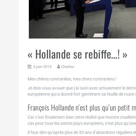
« Hollande se rebiffe…! »
3 juin 2013
Charles
Mes chères contrariées, mes chers contrariens !
Je dois vous avouer que j’ai suivi avec amusement le der
européenne qui a donné fort gentiment sa feuille de route
François Hollande n’est plus qu’un petit 
Car c’est finalement bien cette réalité que montre cruelle
cas pour tous les autres pays européens, n’est plus qu’une
Il faut dire qu’après plus de 30 ans d’abandons réguliers e