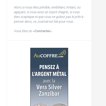
Alors si vous êtes pénible, embêtant, irritant, ou
agaçant, si vous avez un esprit chagrin, si vous
êtes sceptique et que vous ne gobez pas le prêt-à-
penser alors, ce Journal est fait pour vous.
Vous êtes un
«Contrarien»
.