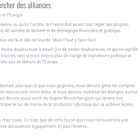
ercher des alliances
 et l’Europe.
péenne ou qu’on l’arrête, la France doit avant tout régler ses propres
 40 années de lâcheté et de démagogie financière et politique.
 est là et elle est lourde. Mais il faut y faire face.
t moins douloureuse à payer (j’ai dit moins douloureuse, ce qui ne signifie
s tous les cas) si nous avions plus de marge de manœuvre politique et
ifie pas en dehors de l’Europe…
épenser plus que ce que nous gagnons, nous devons gérer les comptes
te restructurer notre dette, et nous devons mobiliser les énergies autour
nous devons aussi sortir du dogme libre-échangiste qui lamine nos
ciper le raz de marée de la révolution robotique qui va achever le peu
mes chez nous. Ce n’est que de cette façon que nous retrouverons une
ances découleront logiquement. Et pas l’inverse.