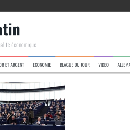
atin
ualité économique
arme de conquête géopolitique massive
OR ET ARGENT
ECONOMIE
BLAGUE DU JOUR
VIDEO
ALLEM