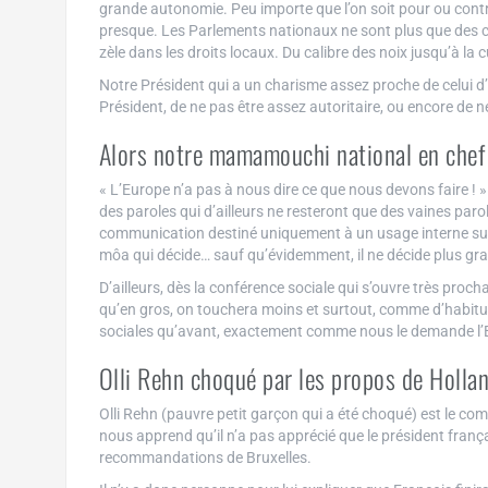
grande autonomie. Peu importe que l’on soit pour ou contre,
presque. Les Parlements nationaux ne sont plus que des 
zèle dans les droits locaux. Du calibre des noix jusqu’à la
Notre Président qui a un charisme assez proche de celui d’
Président, de ne pas être assez autoritaire, ou encore de n
Alors notre mamamouchi national en chef s
« L’Europe n’a pas à nous dire ce que nous devons faire ! » 
des paroles qui d’ailleurs ne resteront que des vaines parol
communication destiné uniquement à un usage interne sur le 
môa qui décide… sauf qu’évidemment, il ne décide plus gr
D’ailleurs, dès la conférence sociale qui s’ouvre très proch
qu’en gros, on touchera moins et surtout, comme d’habitu
sociales qu’avant, exactement comme nous le demande l’
Olli Rehn choqué par les propos de Holla
Olli Rehn (pauvre petit garçon qui a été choqué) est le c
nous apprend qu’il n’a pas apprécié que le président frança
recommandations de Bruxelles.