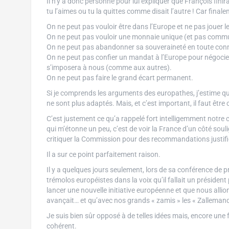
Il n’y a donc personne pour lui expliquer que François finir
tu l’aimes ou tu la quittes comme disait l’autre ! Car finale
On ne peut pas vouloir être dans l’Europe et ne pas jouer le
On ne peut pas vouloir une monnaie unique (et pas commun
On ne peut pas abandonner sa souveraineté en toute connai
On ne peut pas confier un mandat à l’Europe pour négocier
s’imposera à nous (comme aux autres).
On ne peut pas faire le grand écart permanent.
Si je comprends les arguments des europathes, j’estime qu
ne sont plus adaptés. Mais, et c’est important, il faut êt
C’est justement ce qu’a rappelé fort intelligemment notre 
qui m’étonne un peu, c’est de voir la France d’un côté soul
critiquer la Commission pour des recommandations justifi
Il a sur ce point parfaitement raison.
Il y a quelques jours seulement, lors de sa conférence de p
trémolos européistes dans la voix qu’il fallait un président 
lancer une nouvelle initiative européenne et que nous allions
avançait… et qu’avec nos grands « zamis » les « Zallemands
Je suis bien sûr opposé à de telles idées mais, encore une f
cohérent.