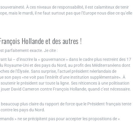
ouveraineté. À ces niveaux de responsabilité, il est calamiteux de tenir
pe, mais le mardi, il ne faut surtout pas que l’Europe nous dise ce qu’elle
 François Hollande et des autres !
st parfaitement exacte. Je cite :
nt lui – d’inscrire la « gouvernance » dans le cadre plus restreint des 17
ds du Royaume-Uni et des pays du Nord, au profit des Méditerranéens dont
roches de l’Élysée. Sans surprise, l’actuel président néerlandais de
ue son pays «ne voit pas l’intérêt d’une institution supplémentaire». À
 soutenir le président sur toute la ligne. Ses réticences à une politisation
 jouer David Cameron contre François Hollande, quand c’est nécessaire.
 beaucoup plus claire du rapport de force que le Président français tente
e contre les pays du Nord.
mands » ne se précipitent pas pour accepter les propositions de «