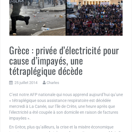
Grèce : privée d’électricité pour
cause d’impayés, une
tétraplégique décède
25 juillet 2014
Charles
C’est notre AFP nationale qui nous apprend aujourd’hui qu’une
« tétraplégique sous assistance respiratoire est décédée
mercredi à La Canée, sur l’île de Crète, une heure après que
l’électricité a été coupée à son domicile en raison de factures
impayées ».
En Grèce, plus qu’ailleurs, la crise et la misère économique