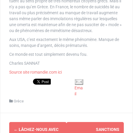
tuent au sens propre de très nombreux citoyens grecs. Mais il
n’y a pas qu’en Grèce. En France, le nombre de suicidés lié au
travail ou plus précisément au manque de travail augmente
sans même parler des immolations régulières sur lesquelles
une omerta est maintenue afin de ne pas susciter de « mode »
ou de phénomènes de mimétisme désastreux.
Aux USA, c’est exactement le même phénomène. Manque de
soins, manque d’argent, décès prématurés.
Ce monde est tout simplement devenu fou.
Charles SANNAT
Source site romandie.com ici
Ema
il
Grèce
Navigation
←
LÂCHEZ-NOUS AVEC
SANCTIONS