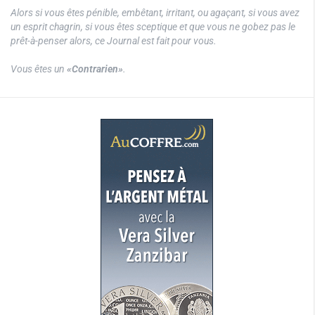
Alors si vous êtes pénible, embêtant, irritant, ou agaçant, si vous avez
un esprit chagrin, si vous êtes sceptique et que vous ne gobez pas le
prêt-à-penser alors, ce Journal est fait pour vous.
Vous êtes un
«Contrarien»
.