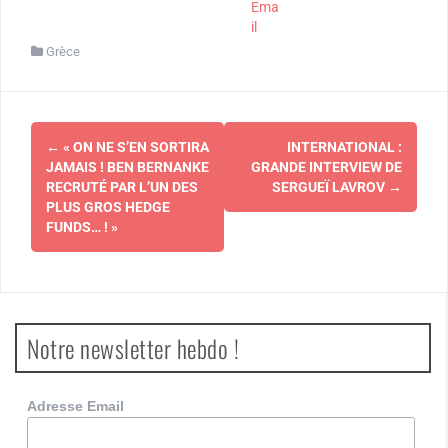
Ema
il
Grèce
Navigation
←
« ON NE S’EN SORTIRA
INTERNATIONAL :
d'article
JAMAIS ! BEN BERNANKE
GRANDE INTERVIEW DE
RECRUTÉ PAR L’UN DES
SERGUEÏ LAVROV
→
PLUS GROS HEDGE
FUNDS… ! »
Notre newsletter hebdo !
Adresse Email