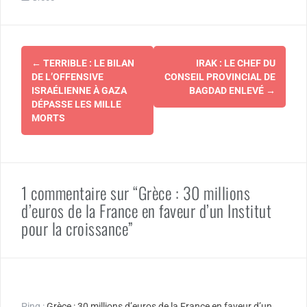
Navigation
←
TERRIBLE : LE BILAN
IRAK : LE CHEF DU
d'article
DE L’OFFENSIVE
CONSEIL PROVINCIAL DE
ISRAÉLIENNE À GAZA
BAGDAD ENLEVÉ
→
DÉPASSE LES MILLE
MORTS
1 commentaire sur “Grèce : 30 millions
d’euros de la France en faveur d’un Institut
pour la croissance”
Ping :
Grèce : 30 millions d’euros de la France en faveur d’un