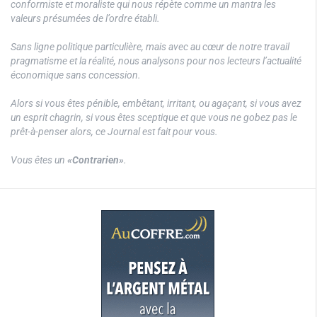
conformiste et moraliste qui nous répète comme un mantra les
valeurs présumées de l’ordre établi.
Sans ligne politique particulière, mais avec au cœur de notre travail
pragmatisme et la réalité, nous analysons pour nos lecteurs l’actualité
économique sans concession.
Alors si vous êtes pénible, embêtant, irritant, ou agaçant, si vous avez
un esprit chagrin, si vous êtes sceptique et que vous ne gobez pas le
prêt-à-penser alors, ce Journal est fait pour vous.
Vous êtes un
«Contrarien»
.