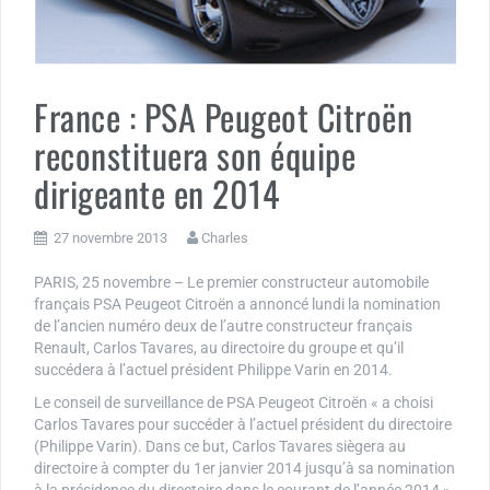
France : PSA Peugeot Citroën
reconstituera son équipe
dirigeante en 2014
27 novembre 2013
Charles
PARIS, 25 novembre – Le premier constructeur automobile
français PSA Peugeot Citroën a annoncé lundi la nomination
de l’ancien numéro deux de l’autre constructeur français
Renault, Carlos Tavares, au directoire du groupe et qu’il
succédera à l’actuel président Philippe Varin en 2014.
Le conseil de surveillance de PSA Peugeot Citroën « a choisi
Carlos Tavares pour succéder à l’actuel président du directoire
(Philippe Varin). Dans ce but, Carlos Tavares siègera au
directoire à compter du 1er janvier 2014 jusqu’à sa nomination