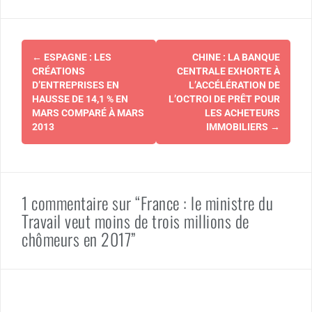
Navigation
←
ESPAGNE : LES
CHINE : LA BANQUE
d'article
CRÉATIONS
CENTRALE EXHORTE À
D’ENTREPRISES EN
L’ACCÉLÉRATION DE
HAUSSE DE 14,1 % EN
L’OCTROI DE PRÊT POUR
MARS COMPARÉ À MARS
LES ACHETEURS
2013
IMMOBILIERS
→
1 commentaire sur “France : le ministre du
Travail veut moins de trois millions de
chômeurs en 2017”