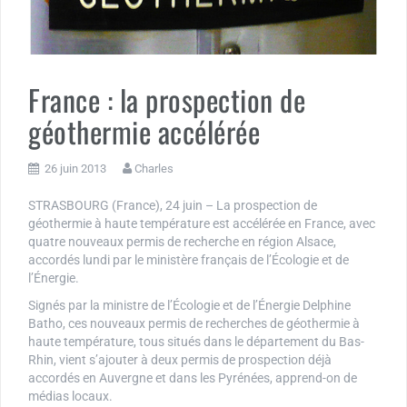
France : la prospection de
géothermie accélérée
26 juin 2013
Charles
STRASBOURG (France), 24 juin – La prospection de
géothermie à haute température est accélérée en France, avec
quatre nouveaux permis de recherche en région Alsace,
accordés lundi par le ministère français de l’Écologie et de
l’Énergie.
Signés par la ministre de l’Écologie et de l’Énergie Delphine
Batho, ces nouveaux permis de recherches de géothermie à
haute température, tous situés dans le département du Bas-
Rhin, vient s’ajouter à deux permis de prospection déjà
accordés en Auvergne et dans les Pyrénées, apprend-on de
médias locaux.